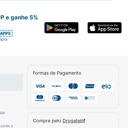
PP e ganhe 5%
APP5
mpra
Formas de Pagamento
sco
Compre pelo
Drogatel
zonte, a