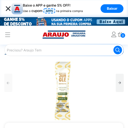
×
Baixe o APP e ganhe 5% OFF!
Baixar
cupom
Use o
APP5
na primeira compra
0
Araujo
Mercado
Bebidas
Isotônicos
Jungle Plant