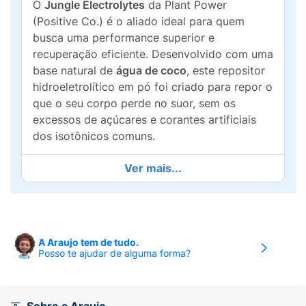
O
Jungle Electrolytes
da Plant Power
(Positive Co.) é o aliado ideal para quem
busca uma performance superior e
recuperação eficiente. Desenvolvido com uma
base natural de
água de coco
, este repositor
hidroeletrolítico em pó foi criado para repor o
que o seu corpo perde no suor, sem os
excessos de açúcares e corantes artificiais
dos isotônicos comuns.
Com o refrescante sabor de
Abacaxi e
Ver mais...
Hortelã
, cada sachê de 5g é uma explosão de
frescor que auxilia no equilíbrio hídrico do
organismo, sendo perfeito para consumir
durante ou após atividades físicas intensas,
A Araujo tem de tudo.
ou até mesmo naqueles dias de calor
Posso te ajudar de alguma forma?
excessivo que pedem uma hidratação extra.
Diferenciais do Produto: