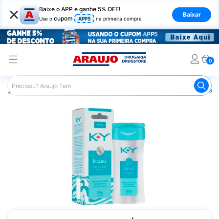
×
Baixe o APP e ganhe 5% OFF!
Baixar
cupom
Use o
APP5
na primeira compra
0
Araujo
Higiene Pessoal
Saúde Sexual
Lubrificantes