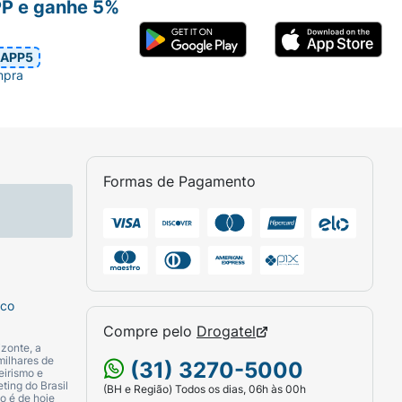
PP e ganhe 5%
APP5
mpra
Formas de Pagamento
sco
Compre pelo
Drogatel
zonte, a
milhares de
(31) 3270-5000
eirismo e
ting do Brasil
(BH e Região) Todos os dias, 06h às 00h
o é de hoje