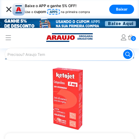
×
Baixe o APP e ganhe 5% OFF!
Baixar
cupom
Use o
APP5
na primeira compra
0
Araujo
Pet Shop
Cachorros
Anti-Inflamatório Canino