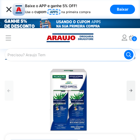
×
Baixe o APP e ganhe 5% OFF!
Baixar
cupom
Use o
APP5
na primeira compra
0
Araujo
Cabelo
Produtos para os Homens
Shampoo M