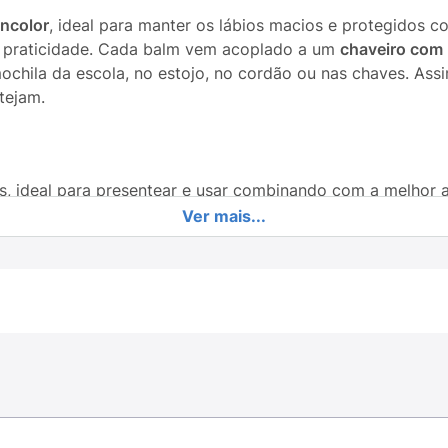
incolor
, ideal para manter os lábios macios e protegidos 
ua praticidade. Cada balm vem acoplado a um
chaveiro com
ochila da escola, no estojo, no cordão ou nas chaves. Assi
tejam.
 ideal para presentear e usar combinando com a melhor 
Ver mais...
s e previne o ressecamento.
reto, perfeito para o uso escolar e o dia a dia das adoles
estilo mosquetão para pendurar na mochila e nunca perde
ração que é um verdadeiro acessório de moda.