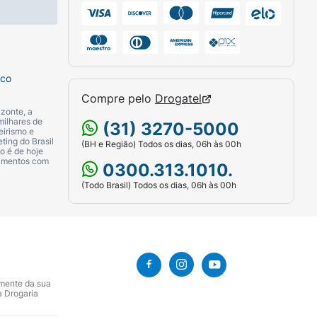
sco
Compre pelo
Drogatel
zonte, a
milhares de
(31) 3270-5000
eirismo e
ting do Brasil
(BH e Região) Todos os dias, 06h às 00h
o é de hoje
camentos com
0300.313.1010.
(Todo Brasil) Todos os dias, 06h às 00h
amente da sua
a Drogaria