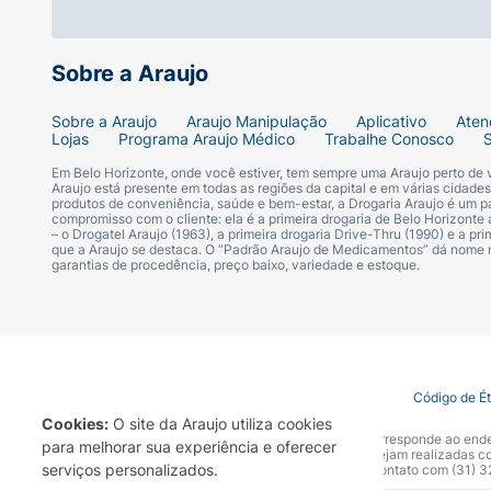
Sobre a Araujo
Sobre a Araujo
Araujo Manipulação
Aplicativo
Aten
Lojas
Programa Araujo Médico
Trabalhe Conosco
Em Belo Horizonte, onde você estiver, tem sempre uma Araujo perto de
Araujo está presente em todas as regiões da capital e em várias cidade
produtos de conveniência, saúde e bem-estar, a Drogaria Araujo é um pa
compromisso com o cliente: ela é a primeira drogaria de Belo Horizonte a
– o Drogatel Araujo (1963), a primeira drogaria Drive-Thru (1990) e a 
que a Araujo se destaca. O “Padrão Araujo de Medicamentos” dá nome
garantias de procedência, preço baixo, variedade e estoque.
Termo de Uso
Portal da Privacidade
Covid-19
Código de É
Cookies:
O site da Araujo utiliza cookies
A Drogaria Araujo S/A informa que o seu site oficial corresponde ao e
para melhorar sua experiência e oferecer
marca. Para sua segurança recomendamos que não sejam realizadas com
serviços personalizados.
Araujo S.A. Em caso de dúvidas, gentileza entrar em contato com (31)