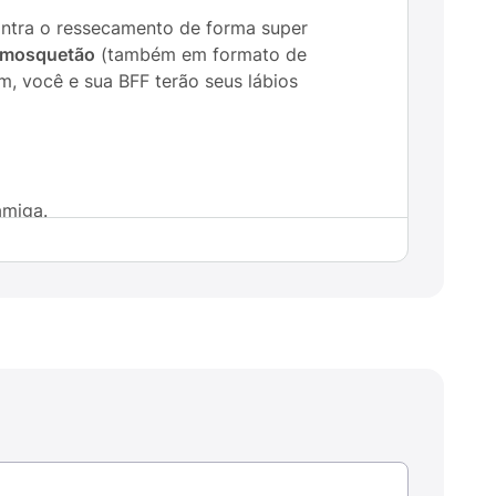
contra o ressecamento de forma super
 mosquetão
(também em formato de
m, você e sua BFF terão seus lábios
amiga.
centes.
r.