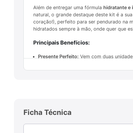
Além de entregar uma fórmula
hidratante e 
natural, o grande destaque deste kit é a s
coração!), perfeito para ser pendurado na m
hidratados sempre à mão, onde quer que es
Principais Benefícios:
Presente Perfeito:
Vem com duas unidades,
Hidratação Diária:
Mantém os lábios macio
Fórmula Incolor:
Acabamento natural e disc
Praticidade (Chaveiro):
Vem com um clipe 
Ficha Técnica
Design Fofo:
Embalagem em formato de co
Sugestão de Uso: