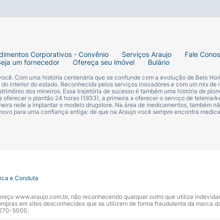
dimentos Corporativos - Convênio
Serviços Araujo
Fale Cono
Seja um fornecedor
Ofereça seu imóvel
Bulário
 você. Com uma história centenária que se confunde com a evolução de Belo Hori
s do interior do estado. Reconhecida pelos serviços inovadores e com um mix de 
trimônio dos mineiros. Essa trajetória de sucesso é também uma história de pion
 oferecer o plantão 24 horas (1933), a primeira a oferecer o serviço de telemarke
primeira rede a implantar o modelo drugstore. Na área de medicamentos, também nã
 novo para uma confiança antiga: de que na Araujo você sempre encontra medi
tica e Conduta
ndereço www.araujo.com.br, não reconhecendo qualquer outro que utilize indevid
pras em sites desconhecidos que se utilizem de forma fraudulenta da marca d
 3270-5000.