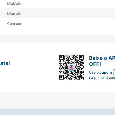
MiaMake
lm suavemente sobre os lábios limpos e secos. Use diaria
unda unidade para a sua melhor amiga e pendurem os chav
Miamake
Com cor
Baixe o A
atel
OFF!
Use o
cupom
na primeira co
coração com chaveiro metálico.