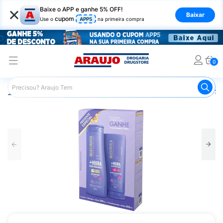
×
Baixe o APP e ganhe 5% OFF!
Baixar
cupom
Use o
APP5
na primeira compra
0
Araujo
Cabelo
Shampoos
Cabelos Ressecados ou S