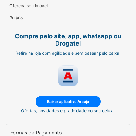
Ofereça seu imóvel
Fórmula Segura:
Produto
Vegano
, não
testado em animais e livre de parabenos.
Bulário
PRESENTE ESPECIAL:
O condicionador de
200ml é um presente especial na compra
Compre pelo site, app, whatsapp ou
do shampoo.
Drogatel
Retire na loja com agilidade e sem passar pelo caixa.
Baixar aplicativo Araujo
Ofertas, novidades e praticidade no seu celular
Formas de Pagamento