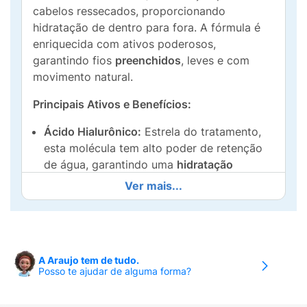
cabelos ressecados, proporcionando
hidratação de dentro para fora. A fórmula é
enriquecida com ativos poderosos,
garantindo fios
preenchidos
, leves e com
movimento natural.
Principais Ativos e Benefícios:
Ácido Hialurônico:
Estrela do tratamento,
esta molécula tem alto poder de retenção
de água, garantindo uma
hidratação
profunda e prolongada
que "preenche" a
Ver mais...
fibra capilar, restaurando a elasticidade e a
saúde dos fios.
Blend de Óleos (Coco e Babosa):
Nutre e
fortalece a fibra capilar, repõe nutrientes
A Araujo tem de tudo.
Posso te ajudar de alguma forma?
essenciais e sela as cutículas,
proporcionando
brilho intenso
e maciez