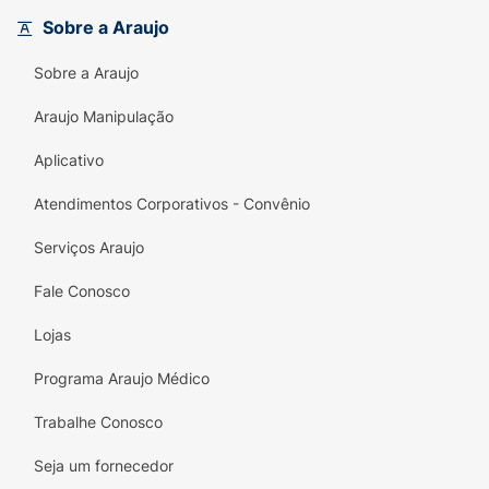
incomparável.
Sobre a Araujo
O Kit Contém:
Sobre a Araujo
Shampoo +Hidra (350ml):
Limpeza
hidratante, suave e eficaz. Formulado
Araujo Manipulação
com pH 5,5, limpa sem agredir.
Aplicativo
Condicionador +Hidra (200ml):
Atendimentos Corporativos - Convênio
Condicionamento hidratante. Sela as
cutículas após o shampoo, depositando
Serviços Araujo
os ativos no fio e aumentando o brilho.
Fale Conosco
Diferenciais da Linha +Hidra:
Lojas
Indicação:
Cabelos Ressecados e todos os
tipos de cabelo que precisam de reposição
Programa Araujo Médico
hídrica.
Trabalhe Conosco
Resultados:
Cabelos mais saudáveis,
Seja um fornecedor
macios, flexíveis e com movimento.