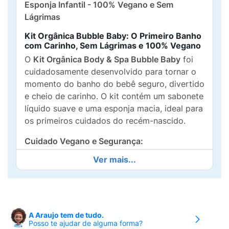
Esponja Infantil - 100% Vegano e Sem
Lágrimas
Kit Orgânica Bubble Baby: O Primeiro Banho
com Carinho, Sem Lágrimas e 100% Vegano
O
Kit Orgânica Body & Spa Bubble Baby
foi
cuidadosamente desenvolvido para tornar o
momento do banho do bebê seguro, divertido
e cheio de carinho. O kit contém um sabonete
líquido suave e uma esponja macia, ideal para
os primeiros cuidados do recém-nascido.
Cuidado Vegano e Segurança:
Ver mais...
100% Vegano:
A fórmula é totalmente
vegana
, feita com ingredientes de origem
vegetal e
não testada em animais
.
Sabonete Glicerinado Vegetal:
O sabonete
A Araujo tem de tudo.
líquido limpa suavemente
da cabeça aos
Posso te ajudar de alguma forma?