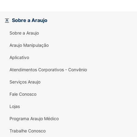
pés
, com uma fórmula natural e delicada
que é
sem lágrimas
.
Sobre a Araujo
Fragrância de Carinho:
Possui uma
fragrância suave e aconchegante de
Sobre a Araujo
"cheirinho de amor"
, transformando o
banho em um momento de afeto.
Araujo Manipulação
Esponja Infantil:
Acompanha uma
esponja
Aplicativo
macia
em formato divertido (
golfinhos do
mar
) para tornar a hora do banho lúdica.
Atendimentos Corporativos - Convênio
Hipoalergênico:
Formulado para minimizar
Serviços Araujo
o risco de alergias, ideal para a pele
Fale Conosco
sensível do bebê.
Lojas
Presenteie com carinho e qualidade. O
Kit
Bubble Baby Orgânica
é o cuidado ideal para
Programa Araujo Médico
o seu bebê.
Trabalhe Conosco