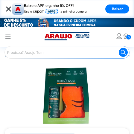
×
Baixe o APP e ganhe 5% OFF!
Baixar
cupom
Use o
APP5
na primeira compra
0
Araujo
Infantil
Banho Infantil
Sabonete Infantil
Kit