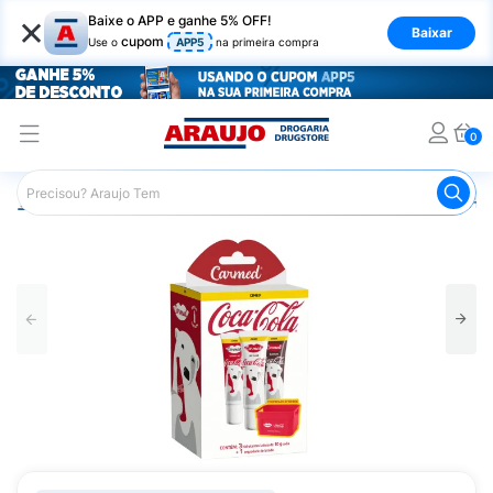
×
Baixe o APP e ganhe 5% OFF!
Baixar
cupom
Use o
APP5
na primeira compra
0
Araujo
Beleza e Cuidados
Cuidados com o Rosto
Hid