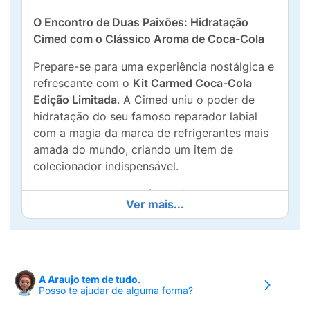
O Encontro de Duas Paixões: Hidratação
Cimed com o Clássico Aroma de Coca-Cola
Prepare-se para uma experiência nostálgica e
refrescante com o
Kit Carmed Coca-Cola
Edição Limitada
. A Cimed uniu o poder de
hidratação do seu famoso reparador labial
com a magia da marca de refrigerantes mais
amada do mundo, criando um item de
colecionador indispensável.
Este kit especial contém
3 bisnagas de 10g
,
Ver mais...
cada uma com uma proposta diferente para o
seu look, mas todas com aquele
cheirinho
inconfundível de Coca-Cola
:
Carmed Vermelho:
Para dar uma corzinha
A Araujo tem de tudo.
vibrante aos lábios.
Posso te ajudar de alguma forma?