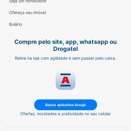
Aroma Exclusivo:
O cheirinho autêntico de
Seja um fornecedor
Coca-Cola.
Ofereça seu imóvel
Brinde Colecionável:
Acompanha um
Bulário
engradado plástico vermelho super fofo.
Versatilidade:
Três opções de acabamento
Compre pelo site, app, whatsapp ou
(cor e brilho) em um só pacote.
Drogatel
Edição Limitada:
Garanta o seu antes que
Retire na loja com agilidade e sem passar pelo caixa.
acabe!.
Especificações Técnicas:
Marca:
Cimed / Carmed
Linha:
Collab Coca-Cola
Baixar aplicativo Araujo
Conteúdo:
3 unidades de 10g cada + 1
Ofertas, novidades e praticidade no seu celular
Acessório
Cores:
Vermelho, Incolor e Marrom