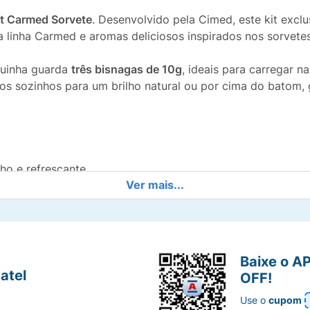
it Carmed Sorvete
. Desenvolvido pela Cimed, este kit exclu
 linha Carmed e aromas deliciosos inspirados nos sorvete
quinha guarda
três bisnagas de 10g
, ideais para carregar n
os sozinhos para um brilho natural ou por cima do batom,
ho e refrescante.
Ver mais...
ítrico e vibrante.
orito de todos os tempos.
Baixe o A
atel
OFF!
Use o
cupom
s e protegidos contra o ressecamento.