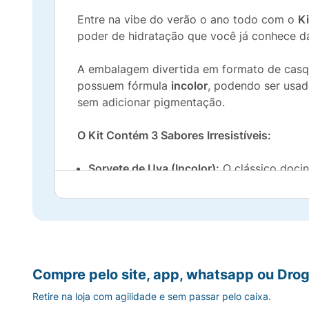
Entre na vibe do verão o ano todo com o
K
poder de hidratação que você já conhece da
A embalagem divertida em formato de cas
possuem fórmula
incolor
, podendo ser usad
sem adicionar pigmentação.
O Kit Contém 3 Sabores Irresistíveis:
Sorvete de Uva (Incolor):
O clássico docin
Sorvete de Tangerina (Incolor):
Um toque c
Sorvete de Morango (Incolor):
O sabor fav
Principais Benefícios:
Compre pelo site, app, whatsapp ou Drog
Retire na loja com agilidade e sem passar pelo caixa.
Hidratação Diária:
Mantém os lábios macio