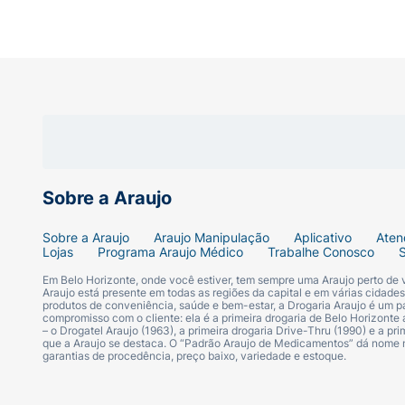
Versatilidade:
Acabamento incolor, perfeit
Edição Especial:
Kit temático com aromas 
Custo-Benefício:
Leve 3 produtos de uma 
Especificações Técnicas:
Sobre a Araujo
Marca:
Cimed / Carmed
Sobre a Araujo
Araujo Manipulação
Aplicativo
Aten
Linha:
Sorvete
Lojas
Programa Araujo Médico
Trabalhe Conosco
Em Belo Horizonte, onde você estiver, tem sempre uma Araujo perto de
Conteúdo:
3 unidades de 10g cada
Araujo está presente em todas as regiões da capital e em várias cidade
produtos de conveniência, saúde e bem-estar, a Drogaria Araujo é um pa
compromisso com o cliente: ela é a primeira drogaria de Belo Horizonte a
– o Drogatel Araujo (1963), a primeira drogaria Drive-Thru (1990) e a 
Cor:
Incolor (todas as versões)
que a Araujo se destaca. O “Padrão Araujo de Medicamentos” dá nome
garantias de procedência, preço baixo, variedade e estoque.
Deixe seus beijos mais doces e seus lábio