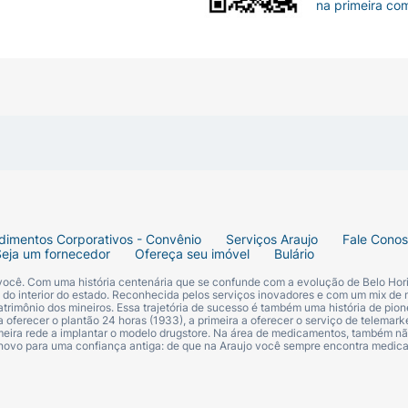
na primeira co
o para uso diário.
exclusivos de sorvete.
só vez para variar durante a semana.
dimentos Corporativos - Convênio
Serviços Araujo
Fale Cono
Seja um fornecedor
Ofereça seu imóvel
Bulário
 você. Com uma história centenária que se confunde com a evolução de Belo Hori
s do interior do estado. Reconhecida pelos serviços inovadores e com um mix de 
trimônio dos mineiros. Essa trajetória de sucesso é também uma história de pion
 oferecer o plantão 24 horas (1933), a primeira a oferecer o serviço de telemarke
primeira rede a implantar o modelo drugstore. Na área de medicamentos, também nã
 novo para uma confiança antiga: de que na Araujo você sempre encontra medi
s saudáveis com Carmed Sorvete!