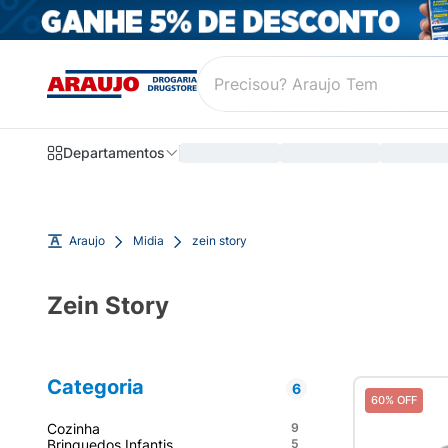
Departamentos
Araujo
Midia
zein story
Zein Story
Categoria
6
60% OFF
Cozinha
9
Brinquedos Infantis
5