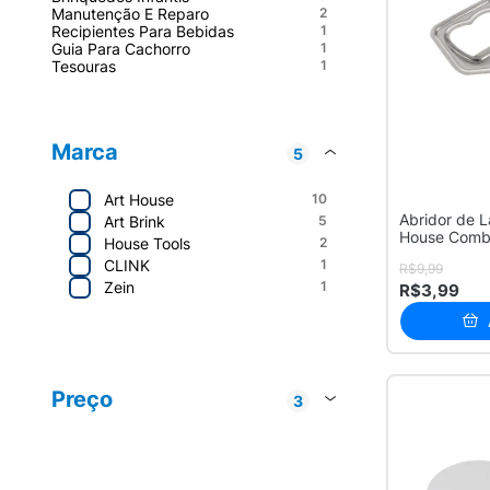
Manutenção E Reparo
2
Recipientes Para Bebidas
1
Guia Para Cachorro
1
Tesouras
1
Marca
5
Art House
10
Abridor de L
Art Brink
5
House Comb
House Tools
2
CLINK
1
R$9,99
Zein
1
R$3,99
Art House
10
Art Brink
5
Preço
3
House Tools
2
Até R$ 20
9
Zein
2
R$ 20 - R$ 50
9
R$ 50 - R$ 100
1