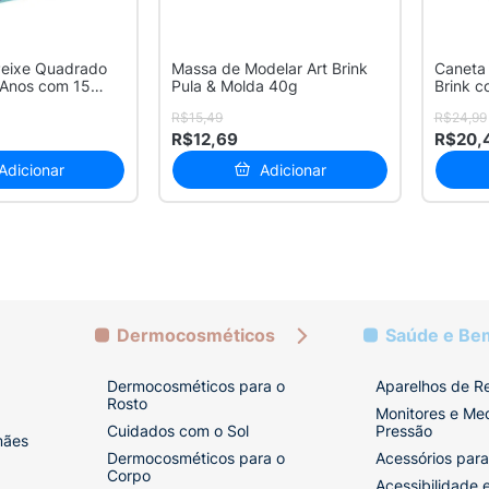
eixe Quadrado
Massa de Modelar Art Brink
Caneta 
 Anos com 15
Pula & Molda 40g
Brink c
R$15,49
R$24,99
R$12,69
R$20,
Adicionar
Adicionar
Dermocosméticos
Saúde e Be
Dermocosméticos para o
Aparelhos de R
Rosto
Monitores e Me
Cuidados com o Sol
Pressão
mães
Dermocosméticos para o
Acessórios para
Corpo
Acessibilidade 