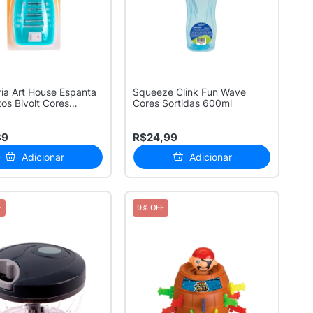
ia Art House Espanta
Squeeze Clink Fun Wave
os Bivolt Cores
Cores Sortidas 600ml
.
39
R$24,99
Adicionar
Adicionar
F
9% OFF