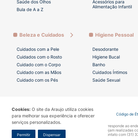
Saúde dos Olhos
Acessórios para
Alimentação Infantil
Bula de A a Z
Beleza e Cuidados
Higiene Pessoal
Cuidados com a Pele
Desodorante
Cuidados com o Rosto
Higiene Bucal
Cuidado com o Corpo
Banho
Cuidado com as Mãos
Cuidados Íntimos
Cuidado com os Pés
Saúde Sexual
Cookies:
O site da Araujo utiliza cookies
Termo de Uso
Portal da Privacidade
Covid-19
Código de É
para melhorar sua experiência e oferecer
serviços personalizados.
A Drogaria Araujo S/A informa que o seu site oficial corresponde ao e
marca. Para sua segurança recomendamos que não sejam realizadas com
Araujo S.A. Em caso de dúvidas, gentileza entrar em contato com (31)
Permitir
Dispensar