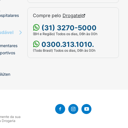
e
Compre pelo
Drogatel
spitalares
(31) 3270-5000
udável
(BH e Região) Todos os dias, 06h às 00h
0300.313.1010.
imentares
(Todo Brasil) Todos os dias, 06h às 00h
portivos
Glúten
amente da sua
a Drogaria