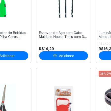
rador de Bebidas
Escovas de Aço com Cabo
Luminár
Pilha Cores
Multiuso House Tools com 3
Mosquit
Peças
Sortid..
R$22,29
R$14,29
R$16,
Adicionar
Adicionar
36% OF