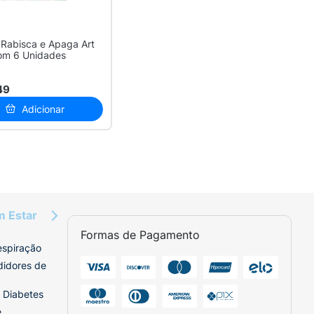
Rabisca e Apaga Art
om 6 Unidades
49
Adicionar
m Estar
Formas de Pagamento
espiração
didores de
 Diabetes
e