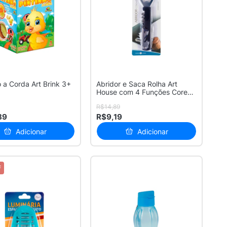
o a Corda Art Brink 3+
Abridor e Saca Rolha Art
House com 4 Funções Cores
Sortid...
R$14,89
89
R$9,19
Adicionar
Adicionar
F