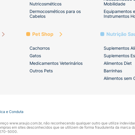
Nutricosméticos
Mobilidade
Dermocosméticos para os
Equipamentos 
Cabelos
Instrumentos Ho
Pet Shop
Nutrição Sa
Cachorros
Suplementos Al
Gatos
Suplementos Es
Medicamentos Veterinários
Alimentos Diet
Outros Pets
Barrinhas
Alimentos sem 
tica e Conduta
ndereço www.araujo.com.br, não reconhecendo qualquer outro que utilize indevid
pras em sites desconhecidos que se utilizem de forma fraudulenta da marca d
 3270-5000.