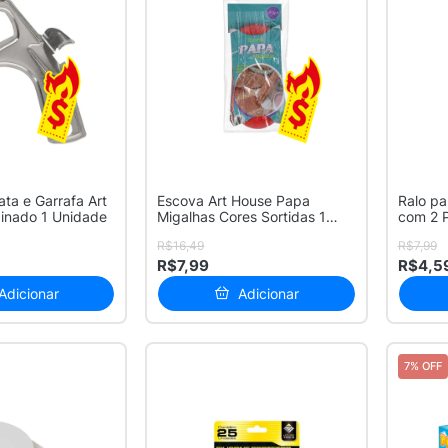
ata e Garrafa Art
Escova Art House Papa
Ralo pa
inado 1 Unidade
Migalhas Cores Sortidas 1
com 2 
Unidade
R$16,49
R$7,99
R$7,99
R$4,5
Adicionar
Adicionar
7% OFF