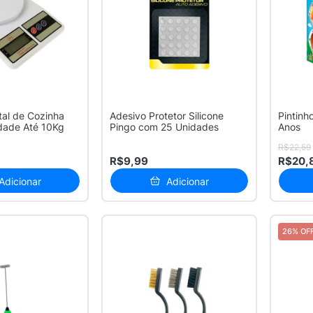
tal de Cozinha
Adesivo Protetor Silicone
Pintinh
dade Até 10Kg
Pingo com 25 Unidades
Anos
R$22,59
R$9,99
R$20,
Adicionar
Adicionar
26% OF