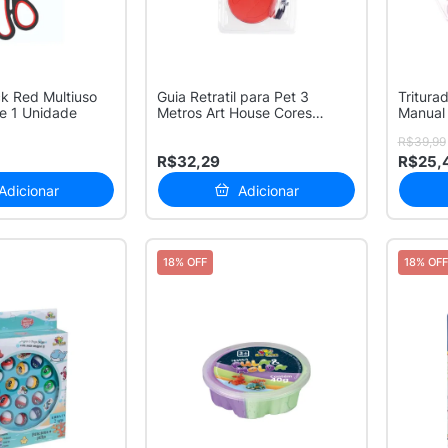
ck Red Multiuso
Guia Retratil para Pet 3
Tritura
se 1 Unidade
Metros Art House Cores
Manual 
Sortidas ...
House C
R$39,99
R$32,29
R$25,
Adicionar
Adicionar
18% OFF
18% OFF