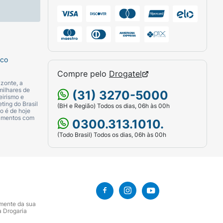
sco
Compre pelo
Drogatel
zonte, a
milhares de
(31) 3270-5000
eirismo e
ting do Brasil
(BH e Região) Todos os dias, 06h às 00h
o é de hoje
camentos com
0300.313.1010.
(Todo Brasil) Todos os dias, 06h às 00h
amente da sua
a Drogaria