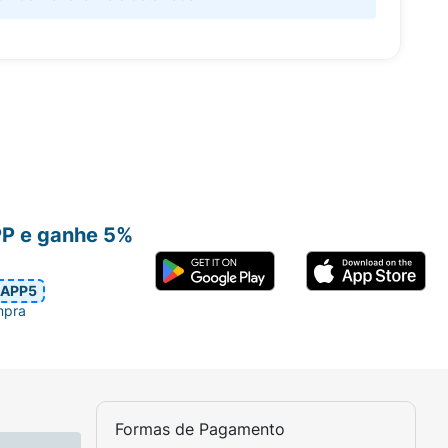
PP e ganhe 5%
APP5
mpra
Formas de Pagamento