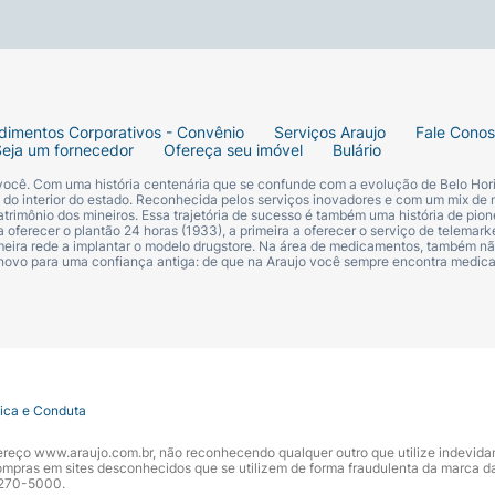
dimentos Corporativos - Convênio
Serviços Araujo
Fale Cono
Seja um fornecedor
Ofereça seu imóvel
Bulário
 você. Com uma história centenária que se confunde com a evolução de Belo Hori
s do interior do estado. Reconhecida pelos serviços inovadores e com um mix de 
trimônio dos mineiros. Essa trajetória de sucesso é também uma história de pion
 oferecer o plantão 24 horas (1933), a primeira a oferecer o serviço de telemarke
primeira rede a implantar o modelo drugstore. Na área de medicamentos, também nã
 novo para uma confiança antiga: de que na Araujo você sempre encontra medi
tica e Conduta
ndereço www.araujo.com.br, não reconhecendo qualquer outro que utilize indevid
pras em sites desconhecidos que se utilizem de forma fraudulenta da marca d
 3270-5000.