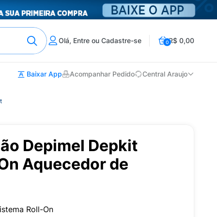
Olá, Entre ou Cadastre-se
R$ 0,00
0
Baixar App
Acompanhar Pedido
Central Araujo
t
ção Depimel Depkit
-On Aquecedor de
istema Roll-On