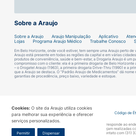
Sobre a Araujo
Sobre a Araujo
Araujo Manipulação
Aplicativo
Aten
Lojas
Programa Araujo Médico
Trabalhe Conosco
Em Belo Horizonte, onde você estiver, tem sempre uma Araujo perto de
Araujo está presente em todas as regiões da capital e em várias cidade
produtos de conveniência, saúde e bem-estar, a Drogaria Araujo é um pa
compromisso com o cliente: ela é a primeira drogaria de Belo Horizonte a
– o Drogatel Araujo (1963), a primeira drogaria Drive-Thru (1990) e a 
que a Araujo se destaca. O “Padrão Araujo de Medicamentos” dá nome
garantias de procedência, preço baixo, variedade e estoque.
Cookies:
O site da Araujo utiliza cookies
Termo de Uso
Portal da Privacidade
Covid-19
Código de É
para melhorar sua experiência e oferecer
serviços personalizados.
A Drogaria Araujo S/A informa que o seu site oficial corresponde ao e
marca. Para sua segurança recomendamos que não sejam realizadas com
Araujo S.A. Em caso de dúvidas, gentileza entrar em contato com (31)
Permitir
Dispensar