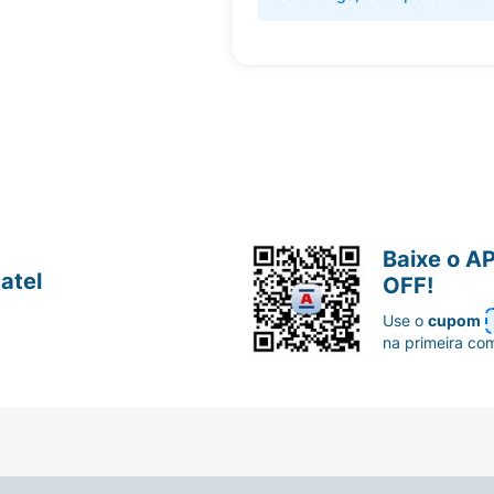
Baixe o A
atel
OFF!
Use o
cupom
na primeira co