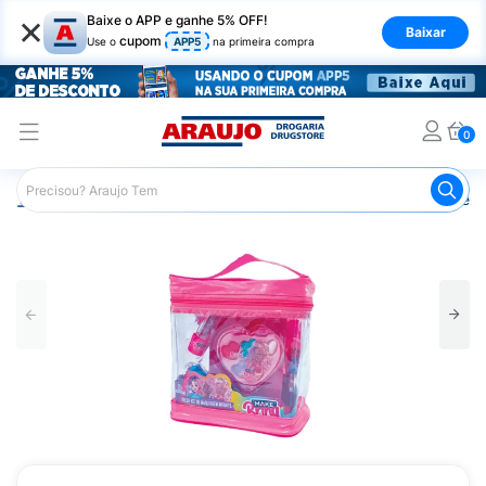
×
Baixe o APP e ganhe 5% OFF!
Baixar
cupom
Use o
APP5
na primeira compra
0
Araujo
Infantil
Brinquedos Infantis
Kit de Maquiagem