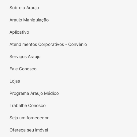
são seguros para o uso infantil.
Sobre a Araujo
Estimula a Criatividade:
Além de entreter, o
Araujo Manipulação
kit incentiva as crianças a desenvolverem
suas habilidades artísticas e expressarem sua
Aplicativo
individualidade.
Atendimentos Corporativos - Convênio
Essas características tornam o Kit Make Brinq
Serviços Araujo
uma excelente opção para presentear e
proporcionar diversão saudável para as
Fale Conosco
crianças.
Lojas
Programa Araujo Médico
Trabalhe Conosco
Seja um fornecedor
Ofereça seu imóvel