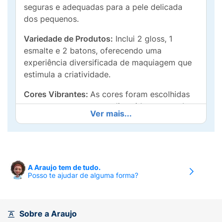
seguras e adequadas para a pele delicada
dos pequenos.
Variedade de Produtos:
Inclui 2 gloss, 1
esmalte e 2 batons, oferecendo uma
experiência diversificada de maquiagem que
estimula a criatividade.
Cores Vibrantes:
As cores foram escolhidas
para serem atraentes e divertidas, tornando a
Ver mais...
aplicação da maquiagem uma atividade
emocionante.
Embalagem Divertida:
O design do kit é
colorido e lúdico, com personagens que
A Araujo tem de tudo.
atraem a atenção e tornam o kit mais
Posso te ajudar de alguma forma?
desejável para as crianças.
Testado e Seguro:
Todos os produtos são
Sobre a Araujo
testados dermatologicamente, garantindo que