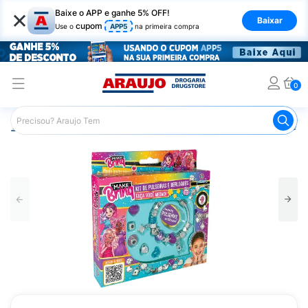
×
Baixe o APP e ganhe 5% OFF!
Baixar
cupom
Use o
APP5
na primeira compra
0
Araujo
Infantil
Brinquedos Infantis
Kit de Pulseira e 