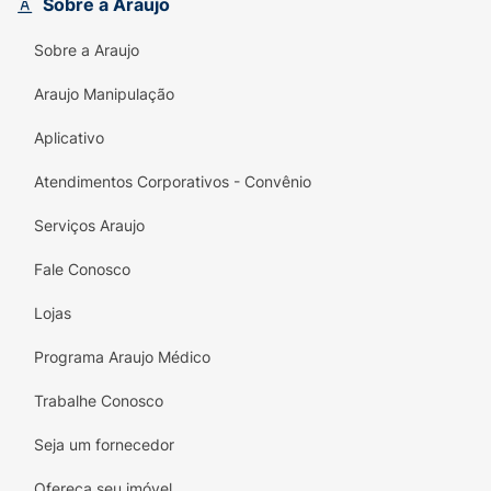
dos cabelos. Sinta a diferença e dê aos seus
Sobre a Araujo
fios o carinho que eles merecem com Dove!
Sobre a Araujo
Araujo Manipulação
Aplicativo
Atendimentos Corporativos - Convênio
Serviços Araujo
Fale Conosco
Lojas
Programa Araujo Médico
Trabalhe Conosco
Seja um fornecedor
Ofereça seu imóvel