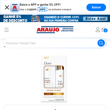
×
Baixe o APP e ganhe 5% OFF!
Baixar
cupom
Use o
APP5
na primeira compra
0
Araujo
Cabelo
Shampoos
Cabelos Ressecados ou S