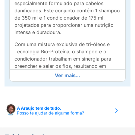
especialmente formulado para cabelos
danificados. Este conjunto contém 1 shampoo
de 350 ml e 1 condicionador de 175 ml,
projetados para proporcionar uma nutrição
intensa e duradoura.
Com uma mistura exclusiva de tri-óleos e
Tecnologia Bio-Proteína, o shampoo e o
condicionador trabalham em sinergia para
preencher e selar os fios, resultando em
cabelos 100% mais saudáveis, macios e
Ver mais...
brilhantes. Após o uso, você notará que seus
fios estão protegidos contra o ressecamento,
com uma nutrição que dura até 72 horas.
Ideal para o uso diário, o Kit Dove Nutrição +
A Araujo tem de tudo.
Posso te ajudar de alguma forma?
Tri-Óleos vai além da limpeza e
condicionamento, oferecendo um tratamento
que reverte os danos e promove a vitalidade