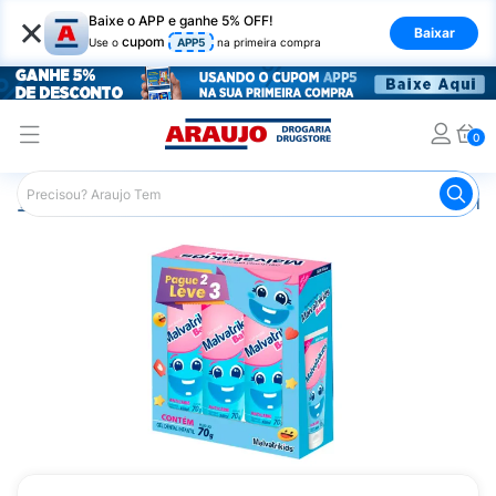
×
Baixe o APP e ganhe 5% OFF!
Baixar
cupom
Use o
APP5
na primeira compra
0
Araujo
Infantil
Higiene Bucal Infantil
Creme Dental Infa