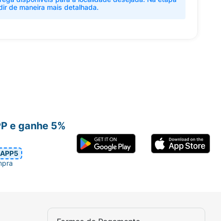
dir de maneira mais detalhada.
PP e ganhe 5%
APP5
mpra