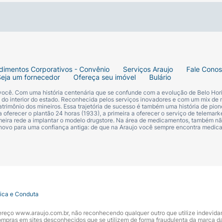
dimentos Corporativos - Convênio
Serviços Araujo
Fale Cono
Seja um fornecedor
Ofereça seu imóvel
Bulário
 você. Com uma história centenária que se confunde com a evolução de Belo Hori
s do interior do estado. Reconhecida pelos serviços inovadores e com um mix de 
trimônio dos mineiros. Essa trajetória de sucesso é também uma história de pion
 oferecer o plantão 24 horas (1933), a primeira a oferecer o serviço de telemarke
primeira rede a implantar o modelo drugstore. Na área de medicamentos, também nã
 novo para uma confiança antiga: de que na Araujo você sempre encontra medi
tica e Conduta
ndereço www.araujo.com.br, não reconhecendo qualquer outro que utilize indevid
pras em sites desconhecidos que se utilizem de forma fraudulenta da marca d