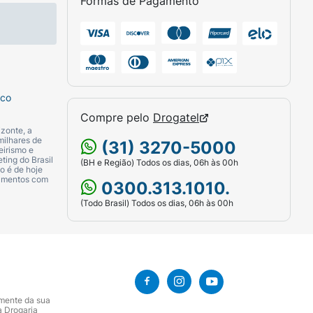
Formas de Pagamento
sco
Compre pelo
Drogatel
zonte, a
milhares de
(31) 3270-5000
eirismo e
ting do Brasil
(BH e Região) Todos os dias, 06h às 00h
o é de hoje
camentos com
0300.313.1010.
(Todo Brasil) Todos os dias, 06h às 00h
amente da sua
a Drogaria