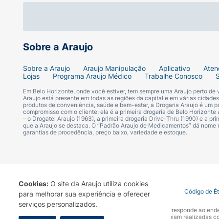
Sobre a Araujo
Sobre a Araujo
Araujo Manipulação
Aplicativo
Aten
Lojas
Programa Araujo Médico
Trabalhe Conosco
Em Belo Horizonte, onde você estiver, tem sempre uma Araujo perto de
Araujo está presente em todas as regiões da capital e em várias cidade
produtos de conveniência, saúde e bem-estar, a Drogaria Araujo é um pa
compromisso com o cliente: ela é a primeira drogaria de Belo Horizonte a
– o Drogatel Araujo (1963), a primeira drogaria Drive-Thru (1990) e a 
que a Araujo se destaca. O “Padrão Araujo de Medicamentos” dá nome
garantias de procedência, preço baixo, variedade e estoque.
Cookies:
O site da Araujo utiliza cookies
Termo de Uso
Portal da Privacidade
Covid-19
Código de É
para melhorar sua experiência e oferecer
serviços personalizados.
A Drogaria Araujo S/A informa que o seu site oficial corresponde ao e
marca. Para sua segurança recomendamos que não sejam realizadas com