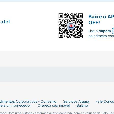
Baixe o A
atel
OFF!
Use o
cupom
na primeira co
dimentos Corporativos - Convênio
Serviços Araujo
Fale Cono
Seja um fornecedor
Ofereça seu imóvel
Bulário
 você. Com uma história centenária que se confunde com a evolução de Belo Hori