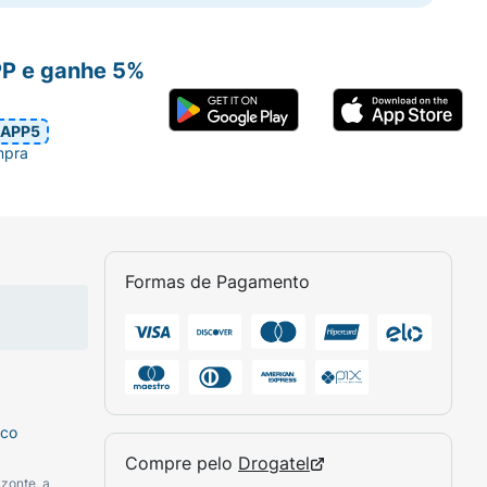
PP e ganhe 5%
APP5
mpra
Formas de Pagamento
sco
Compre pelo
Drogatel
zonte, a