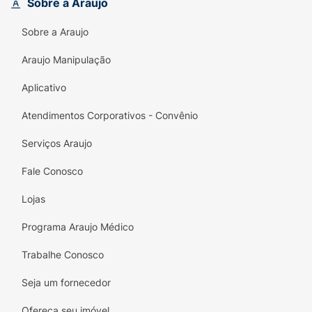
Sobre a Araujo
Enriquecido com Perfumaria Árabe
: Deixa
os fios com uma fragrância envolvente,
Sobre a Araujo
exótica e duradoura.
Araujo Manipulação
Ação do Argan e Mirra
: Proporciona
restauração da fibra capilar e combate o
Aplicativo
aspecto opaco.
Atendimentos Corporativos - Convênio
Nutrição e Brilho
: Devolve a flexibilidade e
Serviços Araujo
a luminosidade natural aos cabelos.
Fale Conosco
Rendimento Profissional
: Embalagens de
grande volume que oferecem excelente
Lojas
custo-benefício para o uso diário.
Programa Araujo Médico
Fórmula Vegana
: Produto 100% vegano e
livre de crueldade animal (PETA Approved).
Trabalhe Conosco
Seja um fornecedor
Ofereça seu imóvel