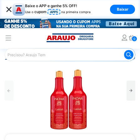
×
Baixe o APP e ganhe 5% OFF!
Baixar
cupom
Use o
APP5
na primeira compra
0
Araujo
Cabelo
Shampoos
Cabelos de Todos os Tipos