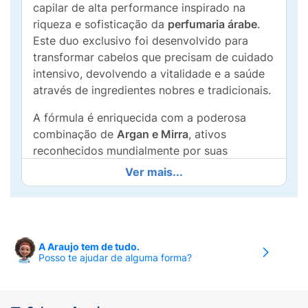
capilar de alta performance inspirado na
riqueza e sofisticação da
perfumaria árabe
.
Este duo exclusivo foi desenvolvido para
transformar cabelos que precisam de cuidado
intensivo, devolvendo a vitalidade e a saúde
através de ingredientes nobres e tradicionais.
A fórmula é enriquecida com a poderosa
combinação de
Argan e Mirra
, ativos
reconhecidos mundialmente por suas
propriedades regeneradoras e altamente
Ver mais...
nutritivas. Enquanto o
Shampoo de
500ml
promove uma limpeza eficiente e
delicada, preparando a fibra capilar,
o
Condicionador de 500ml
sela as cutículas,
A Araujo tem de tudo.
garantindo uma
nutrição profunda e um brilho
Posso te ajudar de alguma forma?
luxuoso
incomparável.
Principais Benefícios: