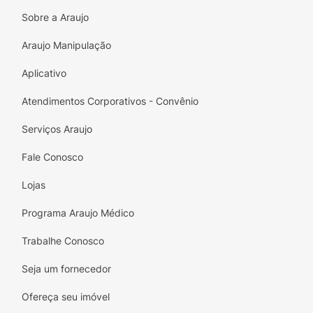
Shampoo Meu Liso Kids Melancia: Aplique o
Sobre a Araujo
Shampoo sobre o cabelo molhado dos
pequenos, evitando o rostinho. Massageie
Araujo Manipulação
suavemente e enxágue bem.
Aplicativo
Condicionador Meu Liso Kids Melancia: Após
Atendimentos Corporativos - Convênio
lavar os cabelos com o Shampoo, aplique o
Condicionador no cabelo molhado, evitando
Serviços Araujo
o rostinho. Aguarde alguns instantes e
enxágue bem.
Fale Conosco
Lojas
Programa Araujo Médico
Trabalhe Conosco
Seja um fornecedor
Ofereça seu imóvel