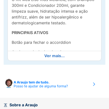
300ml e Condicionador 200ml, garante
limpeza suave, hidratação intensa e ação
antifrizz, além de ser hipoalergênico e
dermatologicamente testado.
PRINCIPAIS ATIVOS
Botão para fechar o accorddion
Quais os principais ativos?
Ver mais...
Óleo de Semente de Melancia:
Nutre e hidrata
os fios e controla o frizz.
Aloe Vera:
Garante hidratação e couro
A Araujo tem de tudo.
cabeludo saudável.
Posso te ajudar de alguma forma?
Modo de usar:
Qual a melhor forma de usar?
Sobre a Araujo