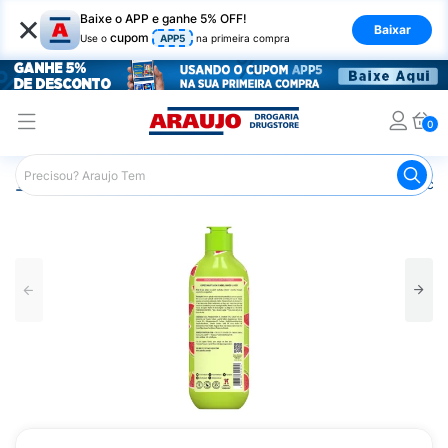
×
Baixe o APP e ganhe 5% OFF!
Baixar
cupom
Use o
APP5
na primeira compra
0
Araujo
Infantil
Banho Infantil
Kit Shampoo e Condicion