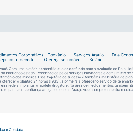
dimentos Corporativos - Convênio
Serviços Araujo
Fale Cono
Seja um fornecedor
Ofereça seu imóvel
Bulário
 você. Com uma história centenária que se confunde com a evolução de Belo Hori
s do interior do estado. Reconhecida pelos serviços inovadores e com um mix de 
trimônio dos mineiros. Essa trajetória de sucesso é também uma história de pion
 oferecer o plantão 24 horas (1933), a primeira a oferecer o serviço de telemarke
primeira rede a implantar o modelo drugstore. Na área de medicamentos, também nã
 novo para uma confiança antiga: de que na Araujo você sempre encontra medi
tica e Conduta