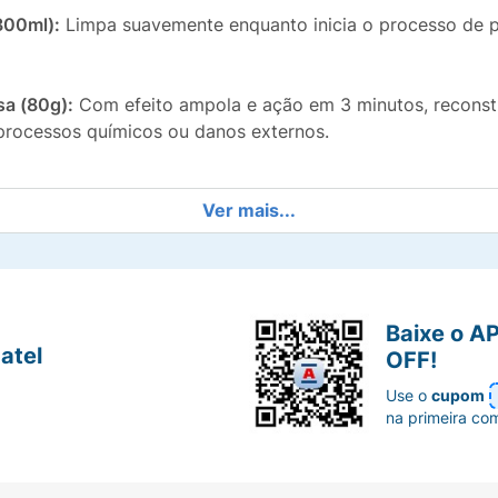
300ml):
Limpa suavemente enquanto inicia o processo de pr
a (80g):
Com efeito ampola e ação em 3 minutos, reconstró
 processos químicos ou danos externos.
Ver mais...
pilar da raiz às pontas.
 cabelo, deixando-o com aspecto mais cheio e saudável.
Baixe o A
e a fibra capilar.
atel
OFF!
Use o
cupom
raticidade em casa.
na primeira co
poo Vitay, massageando bem o couro cabeludo. Enxágue. 
utos e enxágue.