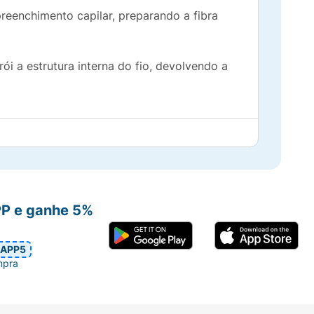
eenchimento capilar, preparando a fibra
i a estrutura interna do fio, devolvendo a
PP e ganhe 5%
APP5
mpra
Aplique o Creme de Tratamento Recarga no