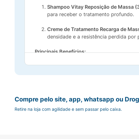
Shampoo Vitay Reposição de Massa (
para receber o tratamento profundo.
Creme de Tratamento Recarga de Mass
densidade e a resistência perdida por
Principais Benefícios:
Reconstrução Completa:
Repõe a massa ca
Fios Encorpados:
Aumenta a densidade do
Força Máxima:
Combate a quebra e fortalec
Compre pelo site, app, whatsapp ou Drog
Retire na loja com agilidade e sem passar pelo caixa.
Brilho e Maciez:
Resultado de salão com p
Modo de usar:
Lave os cabelos com o Sham
comprimento e pontas, deixe agir por 3 min