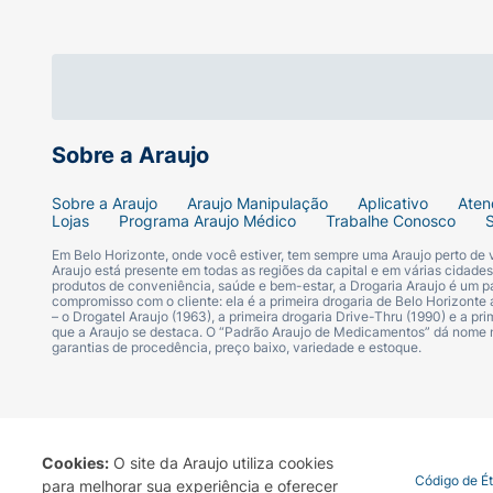
Sobre a Araujo
Sobre a Araujo
Araujo Manipulação
Aplicativo
Aten
Lojas
Programa Araujo Médico
Trabalhe Conosco
Em Belo Horizonte, onde você estiver, tem sempre uma Araujo perto de
Araujo está presente em todas as regiões da capital e em várias cidade
produtos de conveniência, saúde e bem-estar, a Drogaria Araujo é um pa
compromisso com o cliente: ela é a primeira drogaria de Belo Horizonte a
– o Drogatel Araujo (1963), a primeira drogaria Drive-Thru (1990) e a 
que a Araujo se destaca. O “Padrão Araujo de Medicamentos” dá nome
garantias de procedência, preço baixo, variedade e estoque.
Cookies:
O site da Araujo utiliza cookies
Termo de Uso
Portal da Privacidade
Covid-19
Código de É
para melhorar sua experiência e oferecer