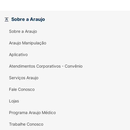
entrega um brilho espelhado incrível sem
pesar. Já o
Gloss Labial (4ml)
confere um
acabamento de alto brilho e textura
Sobre a Araujo
confortável nos lábios. Para completar o
charme, o gloss vem com um
acessório
Sobre a Araujo
exclusivo
(um lindo pingente em formato de
chaveiro acoplado à tampa), perfeito para
Araujo Manipulação
prender na sua bolsa, mochila ou chaves,
Aplicativo
transformando o seu produto de beleza em
um item de moda super fashionista.
Atendimentos Corporativos - Convênio
Principais Benefícios:
Serviços Araujo
Duo Multifuncional:
Cuida e embeleza
Fale Conosco
simultaneamente o cabelo e os lábios em
um único kit prático.
Lojas
Fragrância Irresistível:
Perfumação
Programa Araujo Médico
marcante e exclusiva com cheirinho de
caramelo salgado.
Trabalhe Conosco