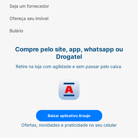
Brilho Capilar Intenso:
Óleo com fórmula
Seja um fornecedor
leve que repara as pontas, elimina o frizz e
Ofereça seu imóvel
ilumina os fios.
Bulário
Lábios Radiantes:
Gloss com aplicador
preciso que garante uma cobertura
uniforme e um efeito luminoso e
Compre pelo site, app, whatsapp ou
confortável.
Drogatel
Retire na loja com agilidade e sem passar pelo caixa.
Acessório Fashion:
Inclui um chaveiro
exclusivo acoplado ao gloss para você
carregar o seu retoque com muito estilo.
Edição Limitada:
Um item colecionável e
indispensável para as amantes da linha OX
Mari Maria.
Baixar aplicativo Araujo
Sugestão de Uso:
Ofertas, novidades e praticidade no seu celular
Óleo Capilar:
Aplique algumas gotas do óleo