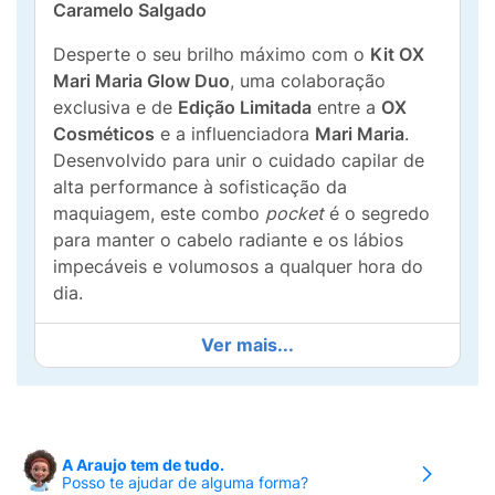
Caramelo Salgado
Desperte o seu brilho máximo com o
Kit OX
Mari Maria Glow Duo
, uma colaboração
exclusiva e de
Edição Limitada
entre a
OX
Cosméticos
e a influenciadora
Mari Maria
.
Desenvolvido para unir o cuidado capilar de
alta performance à sofisticação da
maquiagem, este combo
pocket
é o segredo
para manter o cabelo radiante e os lábios
impecáveis e volumosos a qualquer hora do
dia.
O grande destaque dessa coleção é a sua
Ver mais...
surpreendente e viciante experiência
sensorial: ambos os produtos possuem um
delicioso e aconchegante
cheirinho de
caramelo salgado
. O
Óleo Capilar (15ml)
nutre
A Araujo tem de tudo.
os fios, sela as cutículas, reduz o frizz e
Posso te ajudar de alguma forma?