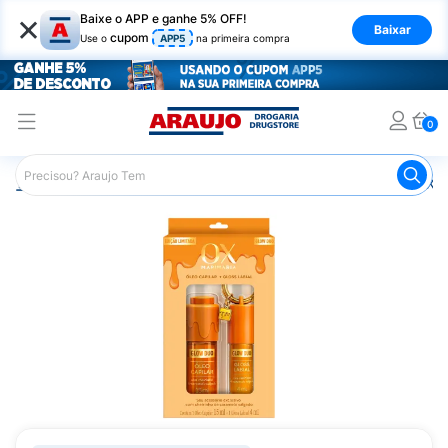
×
Baixe o APP e ganhe 5% OFF!
Baixar
cupom
Use o
APP5
na primeira compra
0
Araujo
Cabelo
Finalizadores
Óleo Capilar
Kit OX 