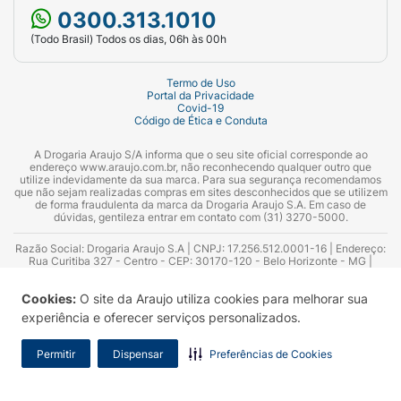
0300.313.1010
(Todo Brasil) Todos os dias, 06h às 00h
Termo de Uso
Portal da Privacidade
Covid-19
Código de Ética e Conduta
A Drogaria Araujo S/A informa que o seu site oficial corresponde ao
endereço www.araujo.com.br, não reconhecendo qualquer outro que
utilize indevidamente da sua marca. Para sua segurança recomendamos
que não sejam realizadas compras em sites desconhecidos que se utilizem
de forma fraudulenta da marca da Drogaria Araujo S.A. Em caso de
dúvidas, gentileza entrar em contato com (31) 3270-5000.
Razão Social: Drogaria Araujo S.A | CNPJ: 17.256.512.0001-16 | Endereço:
Rua Curitiba 327 - Centro - CEP: 30170-120 - Belo Horizonte - MG |
Telefones: 0300.313.1010 e (31) 3270-5000 Horário de funcionamento -
06:00h às 00:00h | Consultores técnicos responsáveis: Hairton Ayres
Cookies:
O site da Araujo utiliza cookies para melhorar sua
Azevedo Guimarães – CRF 10.965 | Yasmin Silva Alvarenga – CRF 52.584 -
Consultor substituto: Thiago Aguiar Pinheiro - CRF Nº 13.748. Alvará
experiência e oferecer serviços personalizados.
Sanitário: 2025020713 | Autorização de Funcionamento da Empresa (AFE):
7.16355-1
Permitir
Dispensar
Preferências de Cookies