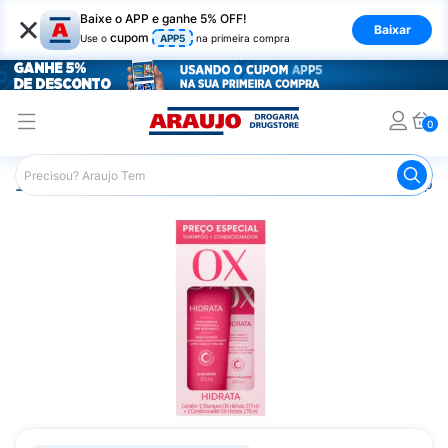
×
Baixe o APP e ganhe 5% OFF!
Baixar
cupom
Use o
APP5
na primeira compra
0
Araujo
Cabelo
Shampoos
Cabelos de Todos os Tipos