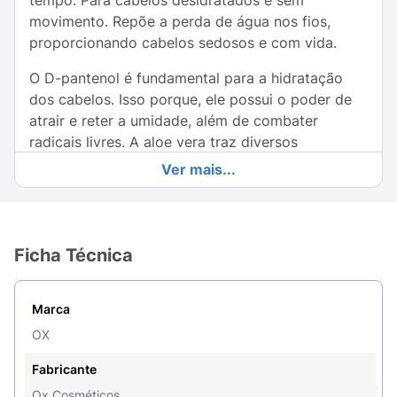
tempo. Para cabelos desidratados e sem
movimento. Repõe a perda de água nos fios,
proporcionando cabelos sedosos e com vida.
O D-pantenol é fundamental para a hidratação
dos cabelos. Isso porque, ele possui o poder de
atrair e reter a umidade, além de combater
radicais livres. A aloe vera traz diversos
benefícios para o cabelo, entre os principais está
Ver mais...
a capacidade de hidratação e nutrição dos fios.
Ficha Técnica
Marca
OX
Fabricante
Ox Cosméticos