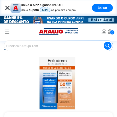
×
Baixe o APP e ganhe 5% OFF!
Baixar
cupom
Use o
APP5
na primeira compra
0
Araujo
Beleza e Cuidados
Cuidados com o Rosto
Lim