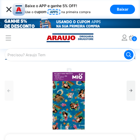
×
Baixe o APP e ganhe 5% OFF!
Baixar
cupom
Use o
APP5
na primeira compra
0
Araujo
Mercado
Livraria
Papelaria
Kit Saco para 