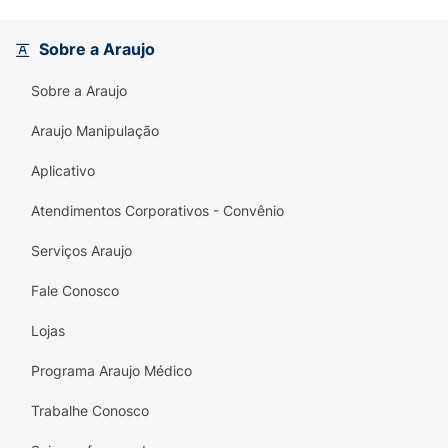
que limpa, hidrata, condiciona e finaliza,
combatendo o frizz e deixando seus cachos
Sobre a Araujo
prontos para ostentar!
Sobre a Araujo
Principais Benefícios:
Xô Fator Encolhimento:
Tecnologia
Araujo Manipulação
desenvolvida para favorecer o efeito de
Aplicativo
cachos mais longos e soltos.
Atendimentos Corporativos - Convênio
Kit Multifuncional 4 em 1:
Praticidade total
para limpar, tratar, condicionar e finalizar
Serviços Araujo
com apenas dois frascos.
Fale Conosco
Creme 3 em 1:
Versatilidade para usar no
banho ou como finalizador sem enxágue.
Lojas
Limpeza Suave:
Shampoo que preserva a
Programa Araujo Médico
oleosidade natural necessária para fios com
Trabalhe Conosco
curvatura.