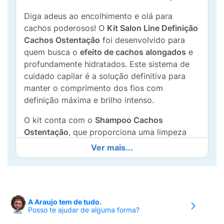
Diga adeus ao encolhimento e olá para
cachos poderosos! O
Kit Salon Line Definição
Cachos Ostentação
foi desenvolvido para
quem busca o
efeito de cachos alongados
e
profundamente hidratados. Este sistema de
cuidado capilar é a solução definitiva para
manter o comprimento dos fios com
definição máxima e brilho intenso.
O kit conta com o
Shampoo Cachos
Ostentação
, que proporciona uma limpeza
suave sem agredir os fios, garantindo
Ver mais...
hidratação e maciez desde a primeira
lavagem. O grande destaque é o
Creme
Multifuncional 3 em 1
, um produto versátil
que funciona como
Super Condicionador,
A Araujo tem de tudo.
Tratamento Intensivo (Máscara) e Creme para
Posso te ajudar de alguma forma?
Pentear
. Juntos, eles formam um ritual
4 em 1