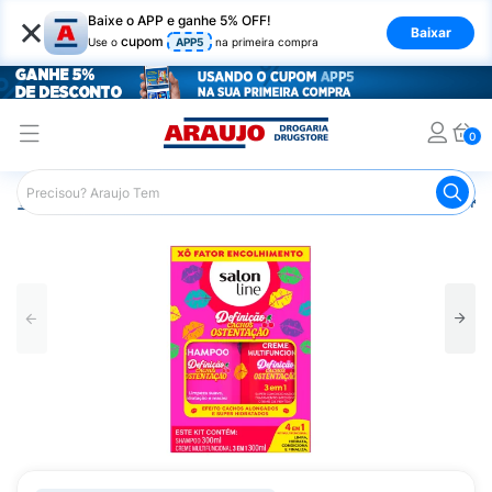
×
Baixe o APP e ganhe 5% OFF!
Baixar
cupom
Use o
APP5
na primeira compra
0
Araujo
Cabelo
Shampoos
Cabelos Cacheados
Ki