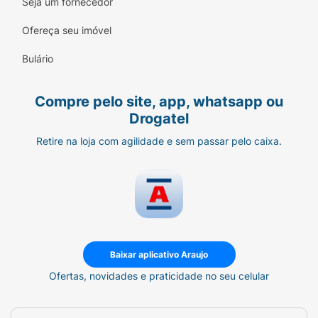
Seja um fornecedor
Ultra Hidratação e Maciez:
Ingredientes que
penetram na fibra capilar, eliminando o
Ofereça seu imóvel
aspecto de ressecamento.
Bulário
Super Day After:
Definição duradoura que
mantém o visual impecável por mais tempo.
Compre pelo site, app, whatsapp ou
Modo de Usar:
Drogatel
Shampoo:
Aplique no cabelo molhado,
Retire na loja com agilidade e sem passar pelo caixa.
massageando suavemente o couro
cabeludo. Enxágue bem.
Como Condicionador:
Após o shampoo,
aplique o Creme Multifuncional, deixe
agir por 1 minuto e enxágue.
Baixar aplicativo Araujo
Como Máscara:
Aplique nos fios úmidos,
Ofertas, novidades e praticidade no seu celular
deixe agir por 3 a 5 minutos para uma
hidratação profunda e enxágue.