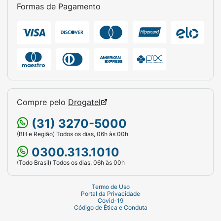
Formas de Pagamento
Como Creme para Pentear:
Com o
cabelo limpo e úmido, aplique mecha a
mecha para finalizar. Não enxágue.
Ficha Técnica:
Marca:
Salon Line.
Linha:
Definição / Cachos Ostentação.
Compre pelo
Drogatel
Conteúdo do Kit:
* 1 Shampoo Cachos
Ostentação 300ml.
(31) 3270-5000
(BH e Região) Todos os dias, 06h às 00h
1 Creme Multifuncional 3 em 1 300ml.
0300.313.1010
Indicação:
Cabelos cacheados e crespos
(Todo Brasil) Todos os dias, 06h às 00h
que sofrem com encolhimento.
Termo de Uso
Diferencial:
Efeito cachos alongados e
Portal da Privacidade
Covid-19
fórmula multifuncional.
Código de Ética e Conduta