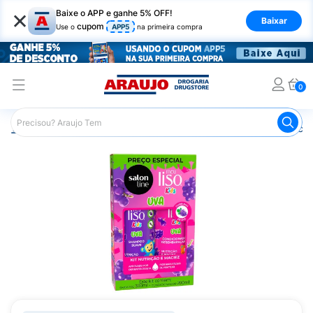
×
Baixe o APP e ganhe 5% OFF!
Baixar
cupom
Use o
APP5
na primeira compra
0
Araujo
Infantil
Banho Infantil
Kit Shampoo e Condicion