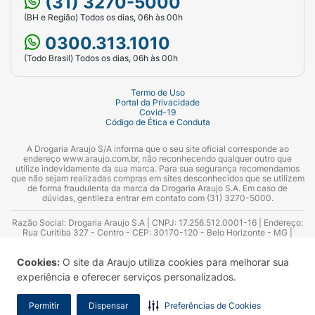
(31) 3270-5000
(BH e Região) Todos os dias, 06h às 00h
0300.313.1010
(Todo Brasil) Todos os dias, 06h às 00h
Termo de Uso
Portal da Privacidade
Covid-19
Código de Ética e Conduta
A Drogaria Araujo S/A informa que o seu site oficial corresponde ao
endereço www.araujo.com.br, não reconhecendo qualquer outro que
utilize indevidamente da sua marca. Para sua segurança recomendamos
que não sejam realizadas compras em sites desconhecidos que se utilizem
de forma fraudulenta da marca da Drogaria Araujo S.A. Em caso de
dúvidas, gentileza entrar em contato com (31) 3270-5000.
Razão Social: Drogaria Araujo S.A | CNPJ: 17.256.512.0001-16 | Endereço:
Rua Curitiba 327 - Centro - CEP: 30170-120 - Belo Horizonte - MG |
Telefones: 0300.313.1010 e (31) 3270-5000 Horário de funcionamento -
06:00h às 00:00h | Consultores técnicos responsáveis: Hairton Ayres
Cookies:
O site da Araujo utiliza cookies para melhorar sua
Azevedo Guimarães – CRF 10.965 | Yasmin Silva Alvarenga – CRF 52.584 -
Consultor substituto: Thiago Aguiar Pinheiro - CRF Nº 13.748. Alvará
experiência e oferecer serviços personalizados.
Sanitário: 2025020713 | Autorização de Funcionamento da Empresa (AFE):
7.16355-1
Permitir
Dispensar
Preferências de Cookies