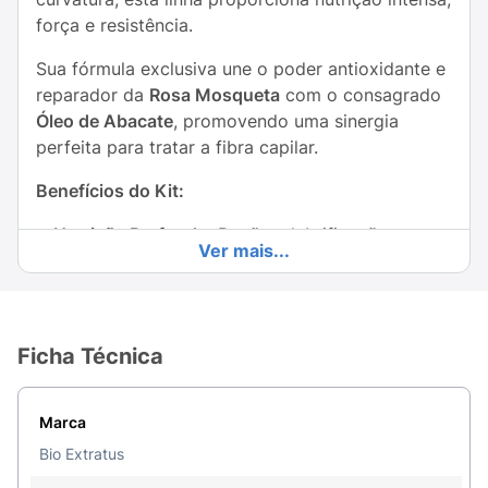
força e resistência.
Sua fórmula exclusiva une o poder antioxidante e
reparador da
Rosa Mosqueta
com o consagrado
Óleo de Abacate
, promovendo uma sinergia
perfeita para tratar a fibra capilar.
Benefícios do Kit:
Nutrição Profunda:
Repõe a lubrificação
Ver mais...
essencial que os cabelos crespos perdem
facilmente.
Força e Resistência:
Os ativos fortalecem a
Ficha Técnica
fibra capilar, reduzindo a quebra e o
ressecamento.
Marca
Maciez e Maleabilidade:
Condiciona os fios,
deixando-os mais suaves, resistentes e fáceis
Bio Extratus
de desembaraçar.