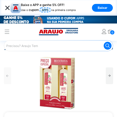
×
Baixe o APP e ganhe 5% OFF!
Baixar
cupom
Use o
APP5
na primeira compra
0
Araujo
Cabelo
Shampoos
Cabelos Crespos
Shamp