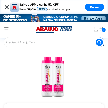
×
Baixe o APP e ganhe 5% OFF!
Baixar
cupom
Use o
APP5
na primeira compra
0
Araujo
Cabelo
Linha Profissional e de Salão
Shampoo 