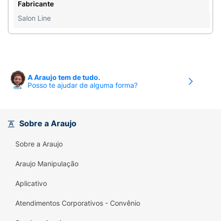
cacheados e crespos, promovendo brilho e
Fabricante
vitalidade desde a primeira lavagem.
Salon Line
Transforme sua rotina de cuidados capilares e
conquiste cachos definidos, hidratados e
irresistíveis. Com o Kit Shampoo e Condicionador
Salon Line Definição Natural, a beleza natural dos
A Araujo tem de tudo.
seus fios brilhará como nunca!
Posso te ajudar de alguma forma?
Sobre a Araujo
Sobre a Araujo
Araujo Manipulação
Aplicativo
Atendimentos Corporativos - Convênio