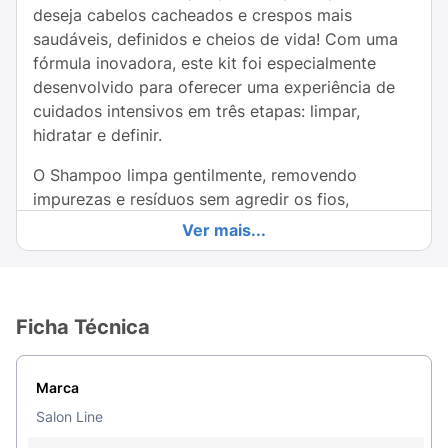
deseja cabelos cacheados e crespos mais
saudáveis, definidos e cheios de vida! Com uma
fórmula inovadora, este kit foi especialmente
desenvolvido para oferecer uma experiência de
cuidados intensivos em três etapas: limpar,
hidratar e definir.
O Shampoo limpa gentilmente, removendo
impurezas e resíduos sem agredir os fios,
enquanto o Condicionador proporciona
Ver mais...
hidratação profunda e essencial. Juntos, estes
produtos potencializam a definição dos seus
cachos, combatendo o frizz e garantindo um
toque suave e sedoso.
Ficha Técnica
Com o Kit Salon Line Definição Natural, você
pode desfrutar da praticidade de um cuidado
Marca
completo em um único produto. Ideal para o dia a
Salon Line
dia, ele é perfeito para todos os tipos de cabelos