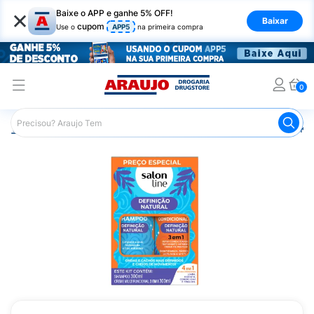
×
Baixe o APP e ganhe 5% OFF!
Baixar
cupom
Use o
APP5
na primeira compra
0
Araujo
Cabelo
Shampoos
Cabelos Cacheados
Ki