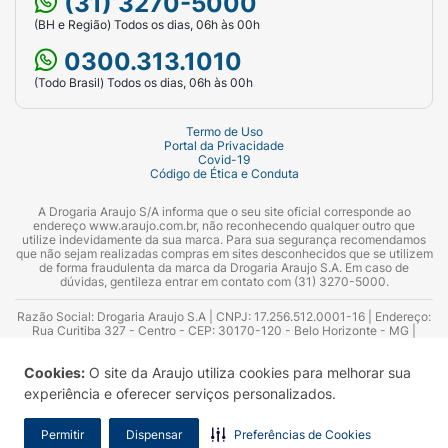
(31) 3270-5000
(BH e Região) Todos os dias, 06h às 00h
0300.313.1010
(Todo Brasil) Todos os dias, 06h às 00h
Termo de Uso
Portal da Privacidade
Covid-19
Código de Ética e Conduta
A Drogaria Araujo S/A informa que o seu site oficial corresponde ao
endereço www.araujo.com.br, não reconhecendo qualquer outro que
utilize indevidamente da sua marca. Para sua segurança recomendamos
que não sejam realizadas compras em sites desconhecidos que se utilizem
de forma fraudulenta da marca da Drogaria Araujo S.A. Em caso de
dúvidas, gentileza entrar em contato com (31) 3270-5000.
Razão Social: Drogaria Araujo S.A | CNPJ: 17.256.512.0001-16 | Endereço:
Rua Curitiba 327 - Centro - CEP: 30170-120 - Belo Horizonte - MG |
Telefones: 0300.313.1010 e (31) 3270-5000 Horário de funcionamento -
06:00h às 00:00h | Consultores técnicos responsáveis: Hairton Ayres
Cookies:
O site da Araujo utiliza cookies para melhorar sua
Azevedo Guimarães – CRF 10.965 | Yasmin Silva Alvarenga – CRF 52.584 -
Consultor substituto: Thiago Aguiar Pinheiro - CRF Nº 13.748. Alvará
experiência e oferecer serviços personalizados.
Sanitário: 2025020713 | Autorização de Funcionamento da Empresa (AFE):
7.16355-1
Permitir
Dispensar
Preferências de Cookies