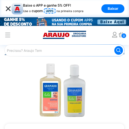
×
Baixe o APP e ganhe 5% OFF!
Baixar
cupom
Use o
APP5
na primeira compra
0
Araujo
Infantil
Banho Infantil
Condicionador Infantil