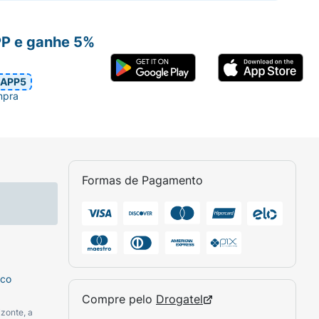
PP e ganhe 5%
APP5
mpra
Formas de Pagamento
sco
Compre pelo
Drogatel
zonte, a