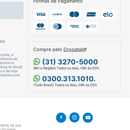
Formas de Pagamento
sco
Compre pelo
Drogatel
zonte, a
milhares de
(31) 3270-5000
eirismo e
ting do Brasil
(BH e Região) Todos os dias, 06h às 00h
o é de hoje
camentos com
0300.313.1010.
(Todo Brasil) Todos os dias, 06h às 00h
amente da sua
a Drogaria