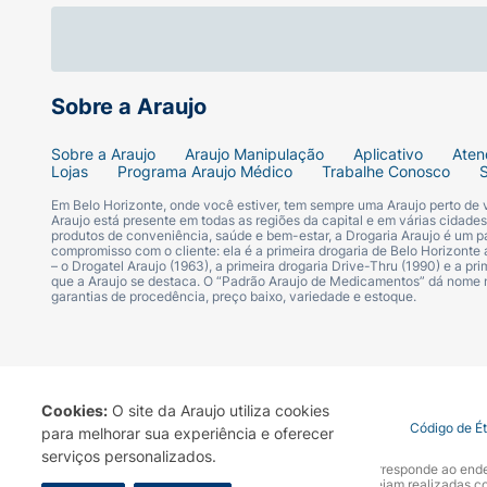
Sobre a Araujo
Sobre a Araujo
Araujo Manipulação
Aplicativo
Aten
Lojas
Programa Araujo Médico
Trabalhe Conosco
Em Belo Horizonte, onde você estiver, tem sempre uma Araujo perto de
Araujo está presente em todas as regiões da capital e em várias cidade
produtos de conveniência, saúde e bem-estar, a Drogaria Araujo é um pa
compromisso com o cliente: ela é a primeira drogaria de Belo Horizonte a
– o Drogatel Araujo (1963), a primeira drogaria Drive-Thru (1990) e a 
que a Araujo se destaca. O “Padrão Araujo de Medicamentos” dá nome
garantias de procedência, preço baixo, variedade e estoque.
Cookies:
O site da Araujo utiliza cookies
Termo de Uso
Portal da Privacidade
Covid-19
Código de É
para melhorar sua experiência e oferecer
serviços personalizados.
A Drogaria Araujo S/A informa que o seu site oficial corresponde ao e
marca. Para sua segurança recomendamos que não sejam realizadas com