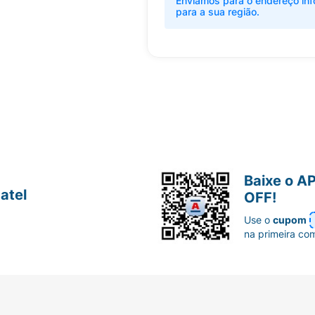
Enviamos para o endereço inf
para a sua região.
Baixe o A
atel
OFF!
Use o
cupom
na primeira co