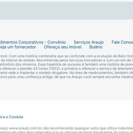
dimentos Corporativos - Convênio
Serviços Araujo
Fale Cono
Seja um fornecedor
Ofereça seu imóvel
Bulário
 você. Com uma história centenária que se confunde com a evolução de Belo Hori
s do interior do estado. Reconhecida pelos serviços inovadores e com um mix de 
trimônio dos mineiros. Essa trajetória de sucesso é também uma história de pion
 oferecer o plantão 24 horas (1933), a primeira a oferecer o serviço de telemarke
primeira rede a implantar o modelo drugstore. Na área de medicamentos, também nã
 novo para uma confiança antiga: de que na Araujo você sempre encontra medi
tica e Conduta
ndereço www.araujo.com.br, não reconhecendo qualquer outro que utilize indevid
pras em sites desconhecidos que se utilizem de forma fraudulenta da marca d