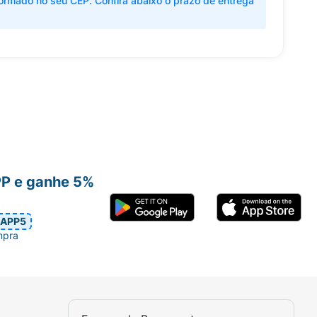
ormado no seu CEP. Confira abaixo o prazo de entrega
PP e ganhe 5%
APP5
mpra