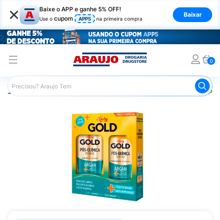
×
Baixe o APP e ganhe 5% OFF!
Baixar
cupom
Use o
APP5
na primeira compra
0
Araujo
Cabelo
Shampoos
Cabelos de Todos os Tipos