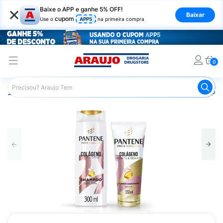
×
Baixe o APP e ganhe 5% OFF!
Baixar
cupom
Use o
APP5
na primeira compra
0
Araujo
Cabelo
Shampoos
Cabelos de Todos os Tipos