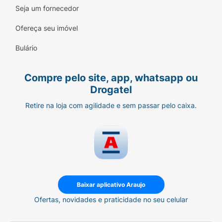
Seja um fornecedor
saudável e hidratado
Ofereça seu imóvel
• O cabelo adquire corpo, aumenta a
resistência à quebra, ideal para cabelos
Bulário
tingidos, descoloridos ou com luzes
• Resgata profundamente ate mesmo o
Compre pelo site, app, whatsapp ou
cabelo mais danificado. Contém as vitaminas
Drogatel
necessárias para fazer o cabelo crescer e dar
Retire na loja com agilidade e sem passar pelo caixa.
mais volume
• Fórmula com lipídios e antioxidantes que
são absorvidos instantaneamente ajudando a
recuperar o cabelo quebrado
Baixar aplicativo Araujo
Ofertas, novidades e praticidade no seu celular