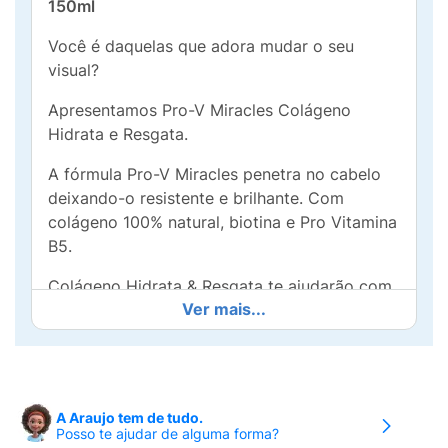
150ml
Você é daquelas que adora mudar o seu
visual?
Apresentamos Pro-V Miracles Colágeno
Hidrata e Resgata.
A fórmula Pro-V Miracles penetra no cabelo
deixando-o resistente e brilhante. Com
colágeno 100% natural, biotina e Pro Vitamina
B5.
Colágeno Hidrata & Resgata te ajudarão com
Ver mais...
a nutrição capilar da raiz até as pontas,
graças a uma poderosa fórmula com
colágeno.
Resgate profundamente seus fios até mesmo
A Araujo tem de tudo.
os mais danificados. Um produto pensado
Posso te ajudar de alguma forma?
para cabelos danificados** e tratados