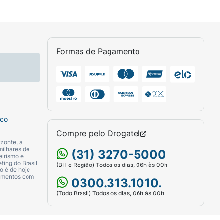
Formas de Pagamento
sco
Compre pelo
Drogatel
zonte, a
milhares de
(31) 3270-5000
eirismo e
ting do Brasil
(BH e Região) Todos os dias, 06h às 00h
o é de hoje
camentos com
0300.313.1010.
(Todo Brasil) Todos os dias, 06h às 00h