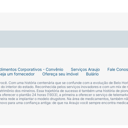
dimentos Corporativos - Convênio
Serviços Araujo
Fale Cono
Seja um fornecedor
Ofereça seu imóvel
Bulário
 você. Com uma história centenária que se confunde com a evolução de Belo Hori
s do interior do estado. Reconhecida pelos serviços inovadores e com um mix de 
trimônio dos mineiros. Essa trajetória de sucesso é também uma história de pion
 oferecer o plantão 24 horas (1933), a primeira a oferecer o serviço de telemarke
primeira rede a implantar o modelo drugstore. Na área de medicamentos, também nã
 novo para uma confiança antiga: de que na Araujo você sempre encontra medi