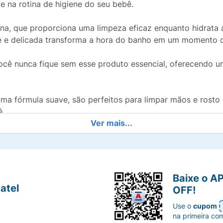
e na rotina de higiene do seu bebê.
na, que proporciona uma limpeza eficaz enquanto hidrata a
ve e delicada transforma a hora do banho em um momento d
 você nunca fique sem esse produto essencial, oferecendo
a fórmula suave, são perfeitos para limpar mãos e rosto 
ê.
Ver mais...
ça à sua criança o melhor em cuidado e conforto, porque 
Baixe o A
atel
OFF!
Use o
cupom
na primeira co