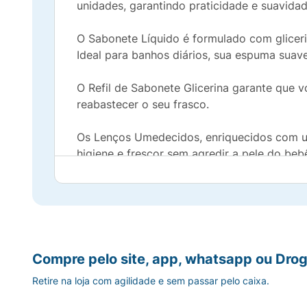
unidades, garantindo praticidade e suavidad
O Sabonete Líquido é formulado com gliceri
Ideal para banhos diários, sua espuma sua
O Refil de Sabonete Glicerina garante que
reabastecer o seu frasco.
Os Lenços Umedecidos, enriquecidos com um
higiene e frescor sem agredir a pele do beb
Escolha o Kit Higiene Granado Bebê e ofere
Compre pelo site, app, whatsapp ou Drog
Retire na loja com agilidade e sem passar pelo caixa.