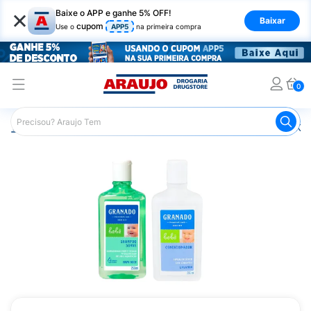
×
Baixe o APP e ganhe 5% OFF!
Baixar
cupom
Use o
APP5
na primeira compra
0
Araujo
Infantil
Banho Infantil
Shampoo Infantil
Kit