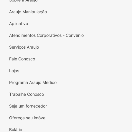
da luz solar direta.
Araujo Manipulação
Modo de usar:
Aplicativo
Aplique o Shampoo Granado Bebê nos
cabelos molhados, massageando suavemente
Atendimentos Corporativos - Convênio
até a formação de espuma. Enxágue e repita
a operação. Se necessário, para um cuidado
Serviços Araujo
completo, utilize em seguida o Condicionador
Fale Conosco
Granado Bebê.
Lojas
Programa Araujo Médico
Trabalhe Conosco
Seja um fornecedor
Ofereça seu imóvel
Bulário