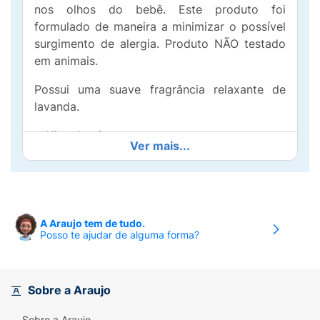
nos olhos do bebê. Este produto foi
formulado de maneira a minimizar o possível
surgimento de alergia. Produto NÃO testado
em animais.
Possui uma suave fragrância relaxante de
lavanda.
Hipoalergico
Ver mais...
Não irrita os olhos
Sem corantes.
Dermatologicamente testado
A Araujo tem de tudo.
Posso te ajudar de alguma forma?
Precauções:
Manter fora do alcance das crianças.
Sobre a Araujo
Manter em temperatura ambiente, ao abrigo
Sobre a Araujo