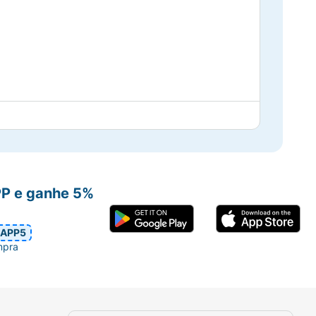
PP e ganhe 5%
APP5
mpra
 espuma. Enxágue e repita a operação. Se