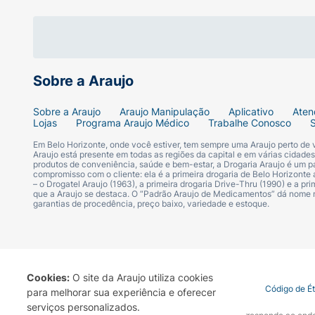
Sobre a Araujo
Sobre a Araujo
Araujo Manipulação
Aplicativo
Aten
Lojas
Programa Araujo Médico
Trabalhe Conosco
Em Belo Horizonte, onde você estiver, tem sempre uma Araujo perto de
Araujo está presente em todas as regiões da capital e em várias cidade
produtos de conveniência, saúde e bem-estar, a Drogaria Araujo é um pa
compromisso com o cliente: ela é a primeira drogaria de Belo Horizonte a
– o Drogatel Araujo (1963), a primeira drogaria Drive-Thru (1990) e a 
que a Araujo se destaca. O “Padrão Araujo de Medicamentos” dá nome
garantias de procedência, preço baixo, variedade e estoque.
Cookies:
O site da Araujo utiliza cookies
Termo de Uso
Portal da Privacidade
Covid-19
Código de É
para melhorar sua experiência e oferecer
serviços personalizados.