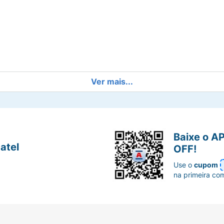
Ver mais...
Baixe o A
atel
OFF!
a luz solar direta.
Use o
cupom
na primeira co
los molhados, massageando suavemente até a formação de
lize em seguida o Condicionador Granado Bebê.