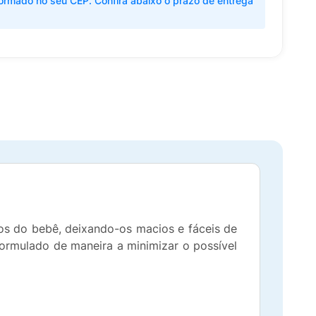
ormado no seu CEP. Confira abaixo o prazo de entrega
os do bebê, deixando-os macios e fáceis de
formulado de maneira a minimizar o possível