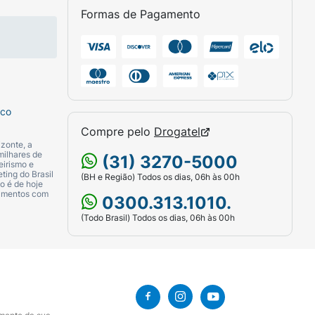
Formas de Pagamento
sco
Compre pelo
Drogatel
zonte, a
milhares de
(31) 3270-5000
eirismo e
ting do Brasil
(BH e Região) Todos os dias, 06h às 00h
o é de hoje
camentos com
0300.313.1010.
(Todo Brasil) Todos os dias, 06h às 00h