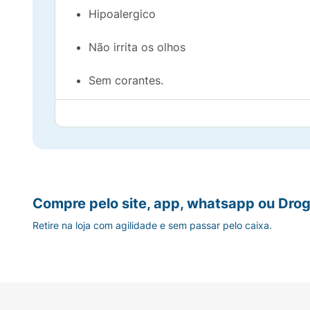
Hipoalergico
Não irrita os olhos
Sem corantes.
Dermatologicamente testado
Precauções:
Manter fora do alcance das crianças.
Compre pelo site, app, whatsapp ou Drog
Manter em temperatura ambiente, ao abrigo d
Retire na loja com agilidade e sem passar pelo caixa.
Modo de usar:
Aplique o Shampoo Granado Bebê nos cabe
necessário, para um cuidado completo, uti