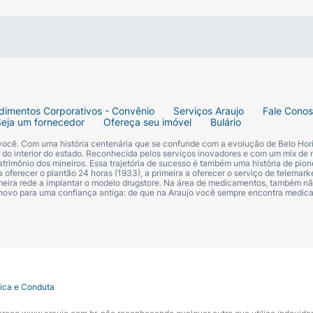
dimentos Corporativos - Convênio
Serviços Araujo
Fale Cono
Seja um fornecedor
Ofereça seu imóvel
Bulário
 você. Com uma história centenária que se confunde com a evolução de Belo Hori
s do interior do estado. Reconhecida pelos serviços inovadores e com um mix de 
trimônio dos mineiros. Essa trajetória de sucesso é também uma história de pion
 oferecer o plantão 24 horas (1933), a primeira a oferecer o serviço de telemarke
primeira rede a implantar o modelo drugstore. Na área de medicamentos, também nã
 novo para uma confiança antiga: de que na Araujo você sempre encontra medi
tica e Conduta