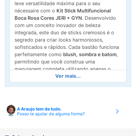
leve versatilidade máxima para o seu
nécessaire com o
Kit Stick Multifuncional
Boca Rosa Cores JERI + GYN
. Desenvolvido
com um conceito inovador de beleza
integrada, este duo de sticks cremosos é o
segredo para criar looks harmoniosos,
sofisticados e rápidos. Cada bastão funciona
perfeitamente como
blush, sombra e batom
,
permitindo que você construa uma
maquiagem completa utilizando apenas o
Ver mais...
mesmo produto.
Design moderno e sofisticação
monocromática:
O kit vem protegido em uma
caçamba exclusiva decorada com relevos de
A Araujo tem de tudo.
lábios em diferentes nuances de rosa e
Posso te ajudar de alguma forma?
marsala. A embalagem externa deixa claro o
conteúdo:
2 Sticks Cor de 6g cada
, unindo a
energia solar e vibrante da cor
Jeri
com a