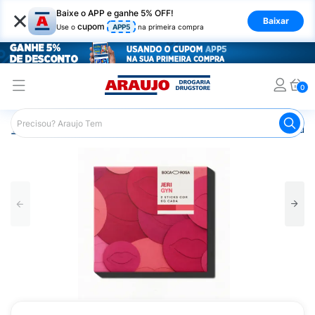
×
Baixe o APP e ganhe 5% OFF!
Baixar
cupom
Use o
APP5
na primeira compra
0
Araujo
Maquiagem
Rosto
Blush
Kit Stick Multifu