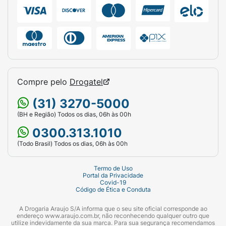
permitindo retoques rápidos em qualquer
lugar, sem necessidade de pincéis.
Sugestão de Uso:
O formato em bastão torna a aplicação
intuitiva e sem segredos:
Compre pelo
Drogatel
Como Blush:
Aplique o stick diretamente
(31) 3270-5000
nas maçãs do rosto e dê leves batidinhas
com a ponta dos dedos ou com uma
(BH e Região) Todos os dias, 06h às 00h
esponja para espalhar.
0300.313.1010
(Todo Brasil) Todos os dias, 06h às 00h
Como Batom:
Deslize o bastão diretamente
sobre os lábios ou aplique com os dedos
Termo de Uso
para um efeito
tint
suave.
Portal da Privacidade
Covid-19
Como Sombra:
Deposite um pouco do
Código de Ética e Conduta
produto nas pálpebras e use o dedo anelar
A Drogaria Araujo S/A informa que o seu site oficial corresponde ao
para esfumar as bordas em movimentos de
endereço www.araujo.com.br, não reconhecendo qualquer outro que
utilize indevidamente da sua marca. Para sua segurança recomendamos