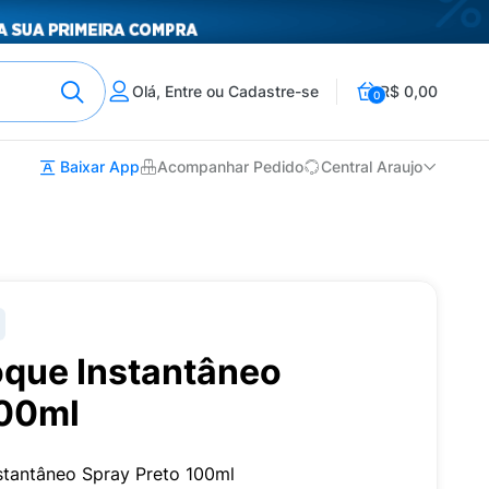
Olá, Entre ou Cadastre-se
R$ 0,00
0
Baixar App
Acompanhar Pedido
Central Araujo
oque Instantâneo
100ml
nstantâneo Spray Preto 100ml