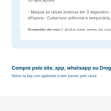
30 aplicações.
- Maquia as raízes brancas em 3 segundos.-
difusora.- Cobertura uniforme e temporári
Sugestão de uso:
1. Agitar bem antes de usa
aproximadamente 15 cm das suas raízes visí
Observação:
Manter o produto na posição ve
Compre pelo site, app, whatsapp ou Drog
Retire na loja com agilidade e sem passar pelo caixa.