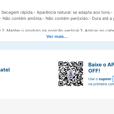
 Secagem rápida.- Aparência natural: se adapta aos tons.-
a.- Não contém amônia.- Não contém peróxido.- Dura até 
r.2. Manter o produto na posição vertical.3. Aplicar no cab
Ver mais...
veis.5. Deixar secar por 2 minutos.6. Pentear o cabelo co
rtical e aplicar no cabelo seco.
Baixe o A
atel
OFF!
Use o
cupom
na primeira co