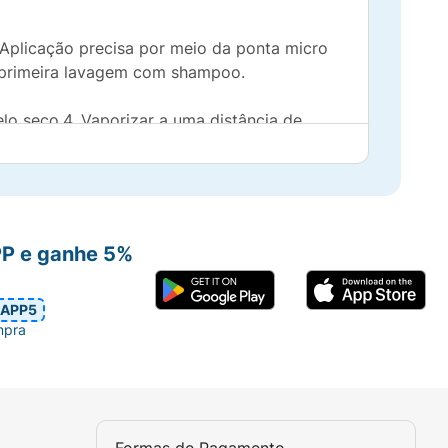
 Aplicação precisa por meio da ponta micro
a primeira lavagem com shampoo.
elo seco.4. Vaporizar a uma distância de
mo de costume.
PP e ganhe 5%
APP5
mpra