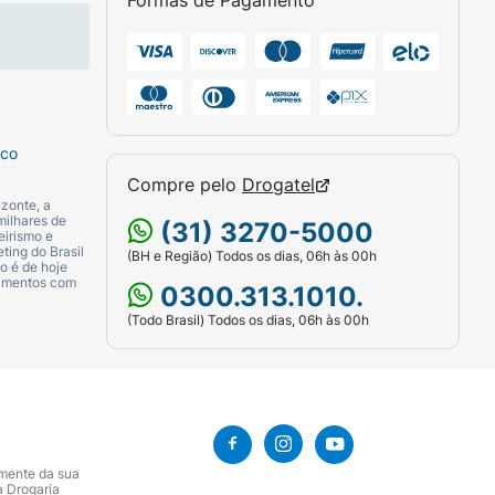
Formas de Pagamento
sco
Compre pelo
Drogatel
zonte, a
milhares de
(31) 3270-5000
eirismo e
ting do Brasil
(BH e Região) Todos os dias, 06h às 00h
o é de hoje
camentos com
0300.313.1010.
(Todo Brasil) Todos os dias, 06h às 00h
amente da sua
a Drogaria