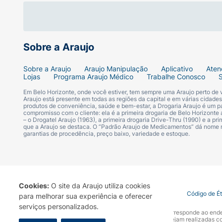
Sobre a Araujo
Sobre a Araujo
Araujo Manipulação
Aplicativo
Aten
Lojas
Programa Araujo Médico
Trabalhe Conosco
Em Belo Horizonte, onde você estiver, tem sempre uma Araujo perto de
Araujo está presente em todas as regiões da capital e em várias cidade
produtos de conveniência, saúde e bem-estar, a Drogaria Araujo é um pa
compromisso com o cliente: ela é a primeira drogaria de Belo Horizonte a
– o Drogatel Araujo (1963), a primeira drogaria Drive-Thru (1990) e a 
que a Araujo se destaca. O “Padrão Araujo de Medicamentos” dá nome
garantias de procedência, preço baixo, variedade e estoque.
Cookies:
O site da Araujo utiliza cookies
Termo de Uso
Portal da Privacidade
Covid-19
Código de É
para melhorar sua experiência e oferecer
serviços personalizados.
A Drogaria Araujo S/A informa que o seu site oficial corresponde ao e
marca. Para sua segurança recomendamos que não sejam realizadas com