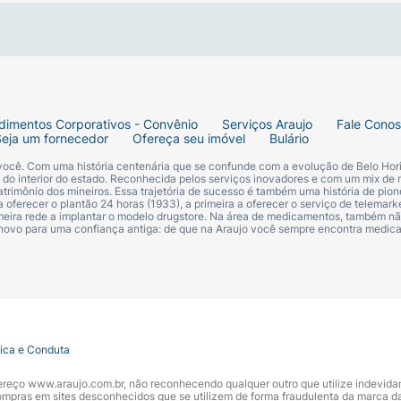
dimentos Corporativos - Convênio
Serviços Araujo
Fale Cono
Seja um fornecedor
Ofereça seu imóvel
Bulário
 você. Com uma história centenária que se confunde com a evolução de Belo Hori
s do interior do estado. Reconhecida pelos serviços inovadores e com um mix de 
trimônio dos mineiros. Essa trajetória de sucesso é também uma história de pion
 oferecer o plantão 24 horas (1933), a primeira a oferecer o serviço de telemarke
primeira rede a implantar o modelo drugstore. Na área de medicamentos, também nã
 novo para uma confiança antiga: de que na Araujo você sempre encontra medi
tica e Conduta
ndereço www.araujo.com.br, não reconhecendo qualquer outro que utilize indevid
pras em sites desconhecidos que se utilizem de forma fraudulenta da marca d