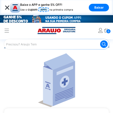
×
Baixe o APP e ganhe 5% OFF!
Baixar
cupom
Use o
APP5
na primeira compra
0
Araujo
Medicamentos
Koli D3 14.000UI com 8 Cápsulas