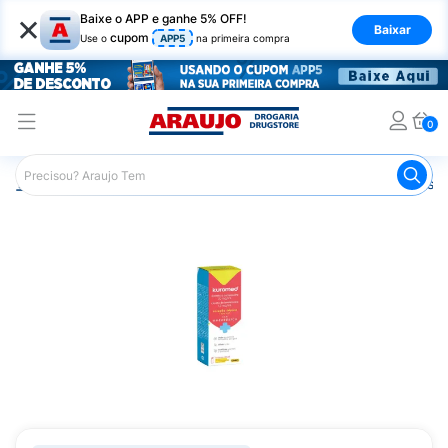
×
Baixe o APP e ganhe 5% OFF!
Baixar
cupom
Use o
APP5
na primeira compra
0
Araujo
Saúde e Bem Estar
Primeiros Socorros
Antiss