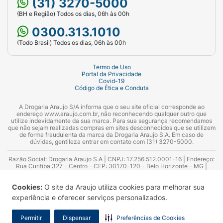
(31) 3270-5000
(BH e Região) Todos os dias, 06h às 00h
0300.313.1010
(Todo Brasil) Todos os dias, 06h às 00h
Termo de Uso
Portal da Privacidade
Covid-19
Código de Ética e Conduta
A Drogaria Araujo S/A informa que o seu site oficial corresponde ao
endereço www.araujo.com.br, não reconhecendo qualquer outro que
utilize indevidamente da sua marca. Para sua segurança recomendamos
que não sejam realizadas compras em sites desconhecidos que se utilizem
de forma fraudulenta da marca da Drogaria Araujo S.A. Em caso de
dúvidas, gentileza entrar em contato com (31) 3270-5000.
Razão Social: Drogaria Araujo S.A | CNPJ: 17.256.512.0001-16 | Endereço:
Rua Curitiba 327 - Centro - CEP: 30170-120 - Belo Horizonte - MG |
Telefones: 0300.313.1010 e (31) 3270-5000 Horário de funcionamento -
06:00h às 00:00h | Consultores técnicos responsáveis: Hairton Ayres
Cookies:
O site da Araujo utiliza cookies para melhorar sua
Azevedo Guimarães – CRF 10.965 | Yasmin Silva Alvarenga – CRF 52.584 -
Consultor substituto: Thiago Aguiar Pinheiro - CRF Nº 13.748. Alvará
experiência e oferecer serviços personalizados.
Sanitário: 2025020713 | Autorização de Funcionamento da Empresa (AFE):
7.16355-1
Permitir
Dispensar
Preferências de Cookies