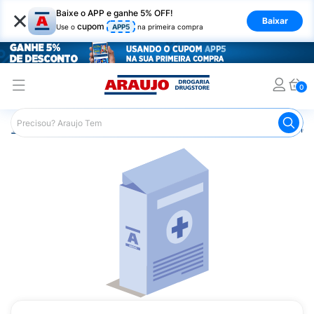
×
Baixe o APP e ganhe 5% OFF!
Baixar
cupom
Use o
APP5
na primeira compra
0
Araujo
Medicamentos
Medicamentos Especiais
Onco