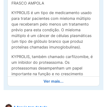
FRASCO AMPOLA
KYPROLIS é um tipo de medicamento usado
para tratar pacientes com mieloma múltiplo
que receberam pelo menos um tratamento
prévio para esta condição. O mieloma
múltiplo é um câncer de células plasmáticas
(um tipo de glóbulo branco que produz
proteínas chamadas imunoglobulinas).
KYPROLIS, também chamado carfilzomibe, é
um inibidor do proteassoma. Os
proteassomas desempenham um papel
importante na função e no crescimento
celular por degradarem proteínas que estão
Ver mais...
danificadas ou que não são mais necessárias.
KYPROLIS bloqueia os proteassomas, o que
pode levar a um excesso de proteínas dentro
das células. Em algumas células, KYPROLIS