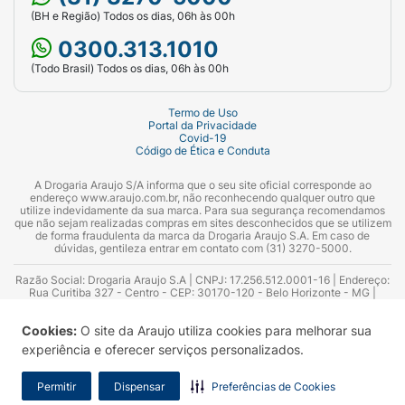
(BH e Região) Todos os dias, 06h às 00h
0300.313.1010
(Todo Brasil) Todos os dias, 06h às 00h
Termo de Uso
Portal da Privacidade
Covid-19
Código de Ética e Conduta
A Drogaria Araujo S/A informa que o seu site oficial corresponde ao
endereço www.araujo.com.br, não reconhecendo qualquer outro que
utilize indevidamente da sua marca. Para sua segurança recomendamos
que não sejam realizadas compras em sites desconhecidos que se utilizem
de forma fraudulenta da marca da Drogaria Araujo S.A. Em caso de
dúvidas, gentileza entrar em contato com (31) 3270-5000.
Razão Social: Drogaria Araujo S.A | CNPJ: 17.256.512.0001-16 | Endereço:
Rua Curitiba 327 - Centro - CEP: 30170-120 - Belo Horizonte - MG |
Telefones: 0300.313.1010 e (31) 3270-5000 Horário de funcionamento -
06:00h às 00:00h | Consultores técnicos responsáveis: Hairton Ayres
Cookies:
O site da Araujo utiliza cookies para melhorar sua
Azevedo Guimarães – CRF 10.965 | Yasmin Silva Alvarenga – CRF 52.584 -
Consultor substituto: Thiago Aguiar Pinheiro - CRF Nº 13.748. Alvará
experiência e oferecer serviços personalizados.
Sanitário: 2025020713 | Autorização de Funcionamento da Empresa (AFE):
7.16355-1
Permitir
Dispensar
Preferências de Cookies