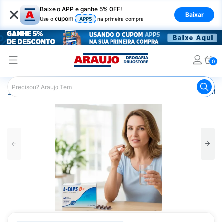
×
Baixe o APP e ganhe 5% OFF!
Baixar
cupom
Use o
APP5
na primeira compra
0
Araujo
Saúde e Bem Estar
Vitaminas e Minerais
Anti