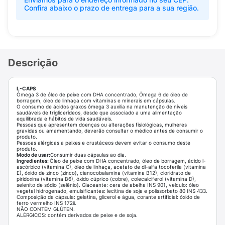
Confira abaixo o prazo de entrega para a sua região.
Descrição
L-CAPS
Ômega 3 de óleo de peixe com DHA concentrado, Ômega 6 de óleo de
borragem, óleo de linhaça com vitaminas e minerais em cápsulas.
O consumo de ácidos graxos ômega 3 auxilia na manutenção de níveis
saudáveis de triglicerídeos, desde que associado a uma alimentação
equilibrada e hábitos de vida saudáveis.
Pessoas que apresentem doenças ou alterações fisiológicas, mulheres
gravidas ou amamentando, deverão consultar o médico antes de consumir o
produto.
Pessoas alérgicas a peixes e crustáceos devem evitar o consumo deste
produto.
Modo de usar:
Consumir duas cápsulas ao dia.
Ingredientes:
Óleo de peixe com DHA concentrado, óleo de borragem, ácido l-
ascórbico (vitamina C), óleo de linhaça, acetato de dl-alfa tocoferila (vitamina
E), óxido de zinco (zinco), cianocobalamina (vitamina B12), cloridrato de
piridoxina (vitamina B6), óxido cúprico (cobre), colecalciferol (vitamina D),
selenito de sódio (selênio). Glaceante: cera de abelha INS 901, veículo: óleo
vegetal hidrogenado, emulsificantes: lecitina de soja e polissorbato 80 INS 433.
Composição da cápsula: gelatina, glicerol e água, corante artificial: óxido de
ferro vermelho INS 172ii.
NÃO CONTÉM GLÚTEN.
ALÉRGICOS: contém derivados de peixe e de soja.