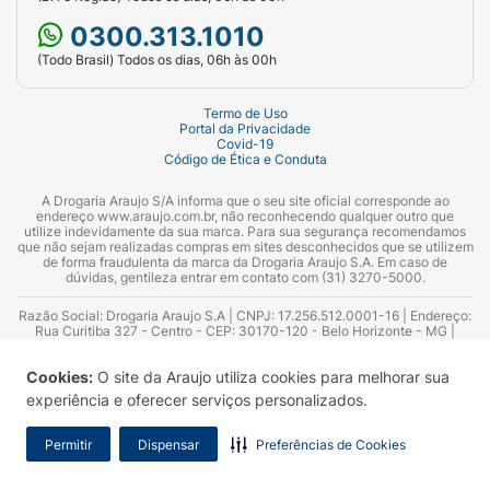
0300.313.1010
(Todo Brasil) Todos os dias, 06h às 00h
Termo de Uso
Portal da Privacidade
Covid-19
Código de Ética e Conduta
A Drogaria Araujo S/A informa que o seu site oficial corresponde ao
endereço www.araujo.com.br, não reconhecendo qualquer outro que
utilize indevidamente da sua marca. Para sua segurança recomendamos
que não sejam realizadas compras em sites desconhecidos que se utilizem
de forma fraudulenta da marca da Drogaria Araujo S.A. Em caso de
dúvidas, gentileza entrar em contato com (31) 3270-5000.
Razão Social: Drogaria Araujo S.A | CNPJ: 17.256.512.0001-16 | Endereço:
Rua Curitiba 327 - Centro - CEP: 30170-120 - Belo Horizonte - MG |
Telefones: 0300.313.1010 e (31) 3270-5000 Horário de funcionamento -
06:00h às 00:00h | Consultores técnicos responsáveis: Hairton Ayres
Cookies:
O site da Araujo utiliza cookies para melhorar sua
Azevedo Guimarães – CRF 10.965 | Yasmin Silva Alvarenga – CRF 52.584 -
Consultor substituto: Thiago Aguiar Pinheiro - CRF Nº 13.748. Alvará
experiência e oferecer serviços personalizados.
Sanitário: 2025020713 | Autorização de Funcionamento da Empresa (AFE):
7.16355-1
Permitir
Dispensar
Preferências de Cookies