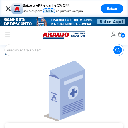
×
Baixe o APP e ganhe 5% OFF!
Baixar
cupom
Use o
APP5
na primeira compra
0
Araujo
Medicamentos
Remédio para Sistema Nervoso Ce