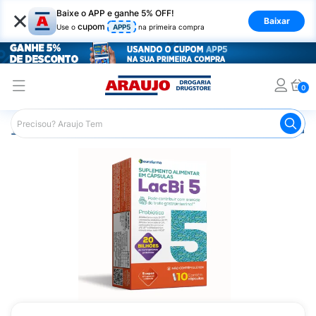
×
Baixe o APP e ganhe 5% OFF!
Baixar
cupom
Use o
APP5
na primeira compra
0
Araujo
Medicamentos
Remédio para o Estômago e Gastro