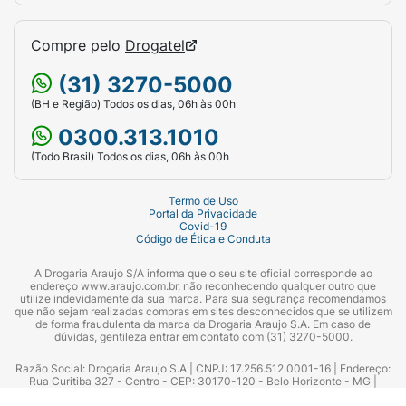
Compre pelo
Drogatel
(31) 3270-5000
(BH e Região) Todos os dias, 06h às 00h
0300.313.1010
(Todo Brasil) Todos os dias, 06h às 00h
Termo de Uso
Portal da Privacidade
Covid-19
Código de Ética e Conduta
A Drogaria Araujo S/A informa que o seu site oficial corresponde ao
endereço www.araujo.com.br, não reconhecendo qualquer outro que
utilize indevidamente da sua marca. Para sua segurança recomendamos
que não sejam realizadas compras em sites desconhecidos que se utilizem
de forma fraudulenta da marca da Drogaria Araujo S.A. Em caso de
dúvidas, gentileza entrar em contato com (31) 3270-5000.
Razão Social: Drogaria Araujo S.A | CNPJ: 17.256.512.0001-16 | Endereço:
Rua Curitiba 327 - Centro - CEP: 30170-120 - Belo Horizonte - MG |
Telefones: 0300.313.1010 e (31) 3270-5000 Horário de funcionamento -