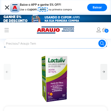
×
Baixe o APP e ganhe 5% OFF!
Baixar
cupom
Use o
APP5
na primeira compra
0
Araujo
Medicamentos
Remédio para o Estômago e Gastro