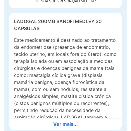
"VENDA SOB PRESCRIÇÃO MÉDICA."
LADOGAL 200MG SANOFI MEDLEY 30
CAPSULAS
Este medicamento é destinado ao tratamento
da endometriose (presença de endométrio,
tecido uterino, em locais fora do útero), como
terapia isolada ou em associação a medidas
cirúrgicas e doenças benignas da mama (tais
como: mastalgia cíclica grave (displasia
mamária benigna, doença fibrocística da
mama), com ou sem nódulos, resistente a
analgésicos simples; mastite cística crônica
(cistos benignos múltiplos ou recorrentes),
permitindo redução da necessidade da
aspiração cirúrgica). LADOGAL também é
Ver mais...
utilizado para reduzir o endométrio e facilitar