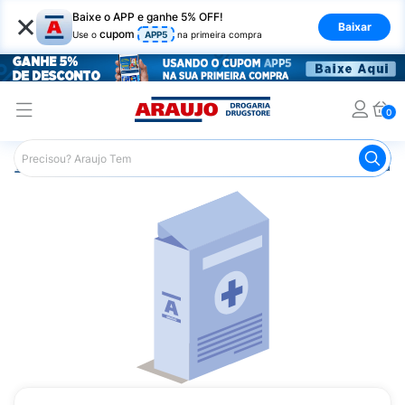
×
Baixe o APP e ganhe 5% OFF!
Baixar
cupom
Use o
APP5
na primeira compra
0
Araujo
Medicamentos
Mais Medicamentos
Ladogal 