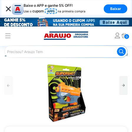
×
Baixe o APP e ganhe 5% OFF!
Baixar
cupom
Use o
APP5
na primeira compra
0
Araujo
Infantil
Brinquedos Infantis
Lançador de Dard