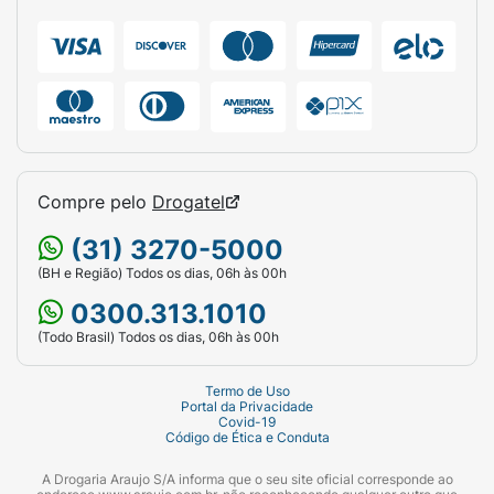
engatilhar o lançador. Escolha o seu alvo,
mire com cuidado e aperte o gatilho para
disparar.
Dica de segurança:
oriente as
crianças a nunca apontarem ou dispararem os
dardos na direção do rosto ou dos olhos de
outras pessoas ou animais.
Ficha Técnica:
Compre pelo
Drogatel
Marca:
Polibrinq
(31) 3270-5000
Linha:
Supershot
(BH e Região) Todos os dias, 06h às 00h
0300.313.1010
Modelo:
Space Gun
(Todo Brasil) Todos os dias, 06h às 00h
Produto:
Lançador de Dardos Infantil
Termo de Uso
Idade Recomendada:
Crianças acima de 3
Portal da Privacidade
Covid-19
anos (+3 Anos)
Código de Ética e Conduta
Conteúdo da Embalagem:
1 Lançador
A Drogaria Araujo S/A informa que o seu site oficial corresponde ao