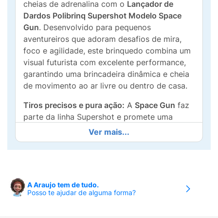
cheias de adrenalina com o
Lançador de
Dardos Polibrinq Supershot Modelo Space
Gun
. Desenvolvido para pequenos
aventureiros que adoram desafios de mira,
foco e agilidade, este brinquedo combina um
visual futurista com excelente performance,
garantindo uma brincadeira dinâmica e cheia
de movimento ao ar livre ou dentro de casa.
Tiros precisos e pura ação:
A
Space Gun
faz
parte da linha Supershot e promete uma
diversão sem limites
. O brinquedo foi
Ver mais...
projetado para efetuar
tiros rápidos e de
longo alcance
, vindo acompanhado de
3
mega dardos
de espuma macia, ideais para
acertar alvos distantes com precisão sem
A Araujo tem de tudo.
abrir mão da segurança.
Posso te ajudar de alguma forma?
Além de render ótimas competições entre